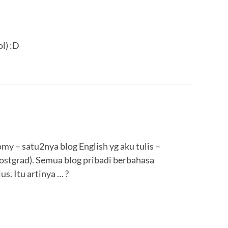
l) :D
y – satu2nya blog English yg aku tulis –
postgrad). Semua blog pribadi berbahasa
us. Itu artinya … ?