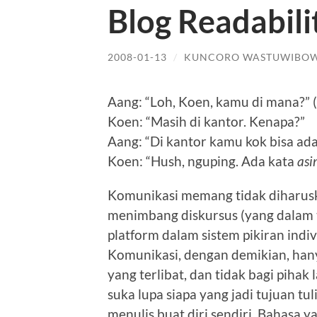
Blog Readabili
2008-01-13
/
KUNCORO WASTUWIBO
Aang: “Loh, Koen, kamu di mana?” (
Koen: “Masih di kantor. Kenapa?”
Aang: “Di kantor kamu kok bisa ad
Koen: “Hush, nguping. Ada kata
asi
Komunikasi memang tidak diharuska
menimbang diskursus (yang dalam t
platform dalam sistem pikiran ind
Komunikasi, dengan demikian, hany
yang terlibat, dan tidak bagi pihak 
suka lupa siapa yang jadi tujuan tu
menulis buat diri sendiri. Bahasa y