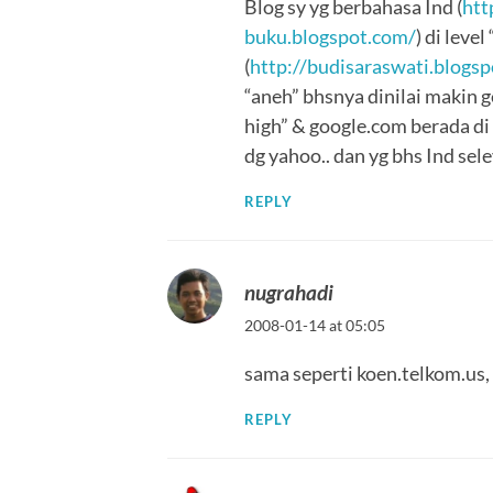
Blog sy yg berbahasa Ind (
htt
buku.blogspot.com/
) di leve
(
http://budisaraswati.blogs
“aneh” bhsnya dinilai makin g
high” & google.com berada di l
dg yahoo.. dan yg bhs Ind sele
REPLY
nugrahadi
2008-01-14 at 05:05
sama seperti koen.telkom.us, 
REPLY