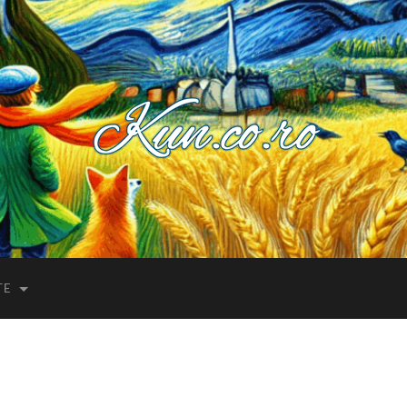
Kuncoro++
TE