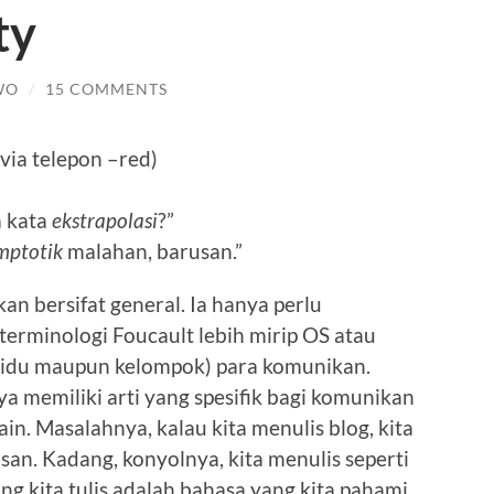
ty
WO
/
15 COMMENTS
via telepon –red)
a kata
ekstrapolasi
?”
mptotik
malahan, barusan.”
n bersifat general. Ia hanya perlu
erminologi Foucault lebih mirip OS atau
ividu maupun kelompok) para komunikan.
a memiliki arti yang spesifik bagi komunikan
lain. Masalahnya, kalau kita menulis blog, kita
lisan. Kadang, konyolnya, kita menulis seperti
ang kita tulis adalah bahasa yang kita pahami,