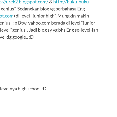
p://urek2.blogspot.com/
&
http://buku-buku-
l “genius”. Sedangkan blog yg berbahasa Eng
pot.com
) di level “junior high”. Mungkin makin
enius.. :p Btw, yahoo.com berada di level “junior
evel “genius”. Jadi blog sy yg bhs Eng se-level-lah
vel dg google.. :D
levelnya high school :D