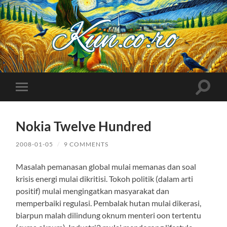
Kuncoro++
Toggle
Toggle
search
mobile
field
menu
Nokia Twelve Hundred
2008-01-05
/
9 COMMENTS
Masalah pemanasan global mulai memanas dan soal
krisis energi mulai dikritisi. Tokoh politik (dalam arti
positif) mulai mengingatkan masyarakat dan
memperbaiki regulasi. Pembalak hutan mulai dikerasi,
biarpun malah dilindung oknum menteri oon tertentu