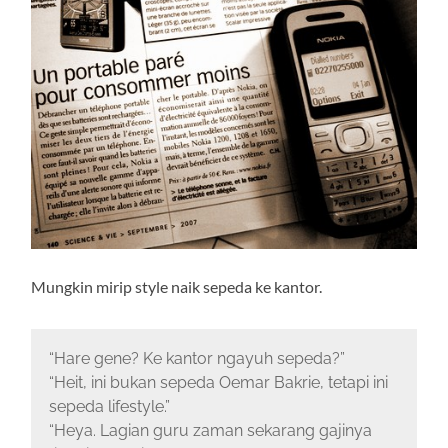
Mungkin mirip style naik sepeda ke kantor.
“Hare gene? Ke kantor ngayuh sepeda?”
“Heit, ini bukan sepeda Oemar Bakrie, tetapi ini
sepeda lifestyle.”
“Heya. Lagian guru zaman sekarang gajinya