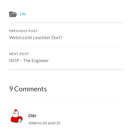
peran serta kita semua
sebagai subyek informasi.
Life
Dan untuk penemu, aku
harus mengakui bahwa itu
akan tergantung pada
PREVIOUS POST
definisi blog. Hey, santri…
Welch Licht Leuchtet Dort?
NEXT POST
INTP – The Engineer
9 Comments
Diki
2008-01-05 at 09:25