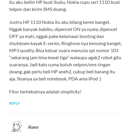
itu aku beliin HP buat ibuku, Nokia cupu seri 1110 buat
telpon dan kirim SMS doang.
Justru HP 1110 Nokia itu aku bilang keren banget.
Nggak banyak babibu, dipencet ON ya nyala, dipencet
OFF ya mati, nggak pake kelamaan booting dan
shutdown kayak E-series. Ringtone nya kenceng banget,
MP3 quality. Bisa keluar suara manusia spt nomor 103
“sekarang jam lima lewat tiga” walaupu agak2 robot gitu
suaranya. Jadi kalo cuma butuh nelpon/sms ringan
doang, gak perlu beli HP aneh2, cukup beli barang itu
aja. Sisanya ya beli notebook, PDA ama iPod :)
Fitur terhebatnya adalah simplicity!
REPLY
Koen