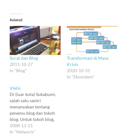
Related
Surat dan Blog
Transformasi di Masa
2011-10-27
Krisis
In "Blog"
2020-10-31
In "Ekosistem"
Vielsi
Di (luar kota) Sukabumi,
salah satu santri
menanyakan tentang
penemu blog dan tokoh
blog. Untuk tokoh blog,
tentu aku menjawab
2008-11-21
dengan "YOU" :), karena
In "Network"
inti Web 2.0 memang