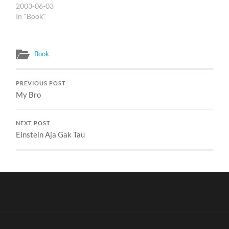
Sinclair, veterinary
2003-06-03
surgeon yang
In "Book"
mengesankan hampir
semua…
Book
PREVIOUS POST
My Bro
NEXT POST
Einstein Aja Gak Tau