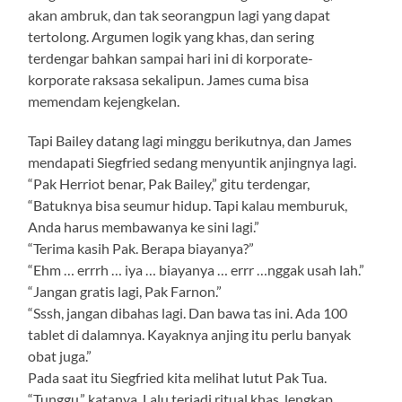
akan ambruk, dan tak seorangpun lagi yang dapat
tertolong. Argumen logik yang khas, dan sering
terdengar bahkan sampai hari ini di korporate-
korporate raksasa sekalipun. James cuma bisa
memendam kejengkelan.
Tapi Bailey datang lagi minggu berikutnya, dan James
mendapati Siegfried sedang menyuntik anjingnya lagi.
“Pak Herriot benar, Pak Bailey,” gitu terdengar,
“Batuknya bisa seumur hidup. Tapi kalau memburuk,
Anda harus membawanya ke sini lagi.”
“Terima kasih Pak. Berapa biayanya?”
“Ehm … errrh … iya … biayanya … errr …nggak usah lah.”
“Jangan gratis lagi, Pak Farnon.”
“Sssh, jangan dibahas lagi. Dan bawa tas ini. Ada 100
tablet di dalamnya. Kayaknya anjing itu perlu banyak
obat juga.”
Pada saat itu Siegfried kita melihat lutut Pak Tua.
“Tunggu,” katanya. Lalu terjadi ritual khas, lengkap