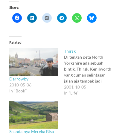
Share:
Related
Thirsk
Di tengah peta North
Yorkshire ada sebuah
bintik. Thirsk. Kenilworth
yang cuman selintasan
Darrowby
jalan aja tampak jadi
2010-05-06
raksasa dibandingkan
2001-10-05
In "Book"
bintik itu. Padahal
In "Life"
barangkali bintik kecil ini
turut mengarahkan
hidupku. Thirsk. Nama
yang asing. 23 Kirkgate.
Dulu tempat ini jadi
tempat praktek Donald V
Seandainya Mereka Bisa