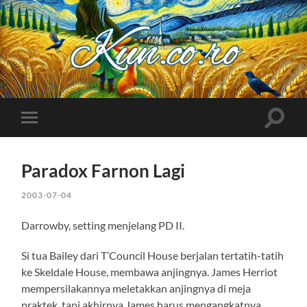
Kuncoro++
Toggle
Toggle
search
mobile
field
menu
Paradox Farnon Lagi
2003-07-04
Darrowby, setting menjelang PD II.
Si tua Bailey dari T’Council House berjalan tertatih-tatih
ke Skeldale House, membawa anjingnya. James Herriot
mempersilakannya meletakkan anjingnya di meja
praktek, tapi akhirnya James harus mengangkatnya