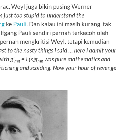
Dirac, Weyl juga bikin pusing Werner
m just too stupid to understand the
rg
ke
Pauli
. Dan kalau ini masih kurang, tak
lfgang Pauli sendiri pernah terkecoh oleh
pernah mengkritisi Weyl, tetapi kemudian
ast to the nasty things I said … here I admit your
with g’
= L(x)g
was pure mathematics and
mn
mn
criticising and scolding. Now your hour of revenge