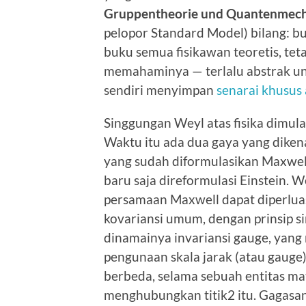
Gruppentheorie und Quantenmec
pelopor Standard Model) bilang: bu
buku semua fisikawan teoretis, te
memahaminya — terlalu abstrak unt
sendiri menyimpan
senarai khusus
Singgungan Weyl atas fisika dimula
Waktu itu ada dua gaya yang dikena
yang sudah diformulasikan Maxwell,
baru saja direformulasi Einstein. 
persamaan Maxwell dapat diperluas 
kovariansi umum, dengan prinsip s
dinamainya invariansi gauge, yan
pengunaan skala jarak (atau gauge)
berbeda, selama sebuah entitas ma
menghubungkan titik2 itu. Gagasan