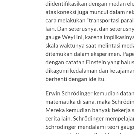
diidentifikasikan dengan medan e
atas koneksi juga muncul dalam rela
cara melakukan “transportasi paralel”
lain. Dan seterusnya, dan seterus
gauge Weyl ini, karena implikasin
skala waktunya saat melintasi med
ditemukan dalam eksperimen. Paper
dengan catatan Einstein yang halu
dikagumi kedalaman dan ketajaman
berhenti dengan ide itu.
Erwin Schrödinger kemudian datang
matematika di sana, maka Schröding
Mereka kemudian banyak bekerja s
cerita lain. Schrödinger mempelaja
Schrödinger mendalami teori gaug