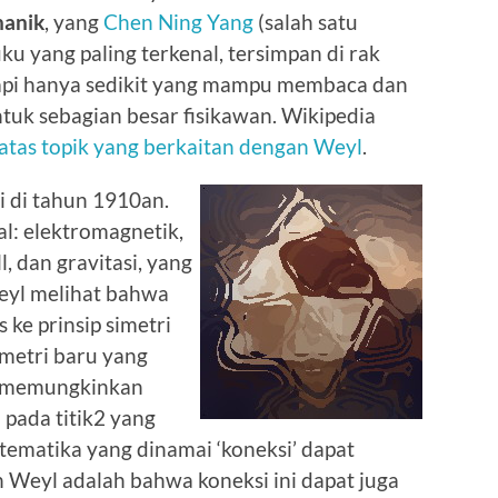
hanik
, yang
Chen Ning Yang
(salah satu
ku yang paling terkenal, tersimpan di rak
tapi hanya sedikit yang mampu membaca dan
uk sebagian besar fisikawan. Wikipedia
 atas topik yang berkaitan dengan Weyl
.
i di tahun 1910an.
l: elektromagnetik,
 dan gravitasi, yang
Weyl melihat bahwa
ke prinsip simetri
imetri baru yang
g memungkinkan
 pada titik2 yang
tematika yang dinamai ‘koneksi’ dapat
 Weyl adalah bahwa koneksi ini dapat juga