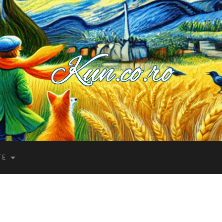
Kuncoro++
TE