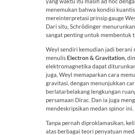
yang waktu itu masih ad hoc denga
menemukan bahwa kondisi kuantisas
mereinterpretasi prinsip gauge Wey
Dari situ, Schrödinger menurunkan
sangat penting untuk membentuk t
Weyl sendiri kemudian jadi berani
menulis
Electron & Gravitation
, d
elektromagnetika dapat diturunkan 
juga, Weyl memaparkan cara mem
gravitasi, dengan menunjukkan car
berlatarbelakang lengkungan ruan
persamaan Dirac. Dan ia juga men
mendeskripsikan medan spinor ini.
Tanpa pernah diproklamasikan, ke
atas berbagai teori penyatuan med