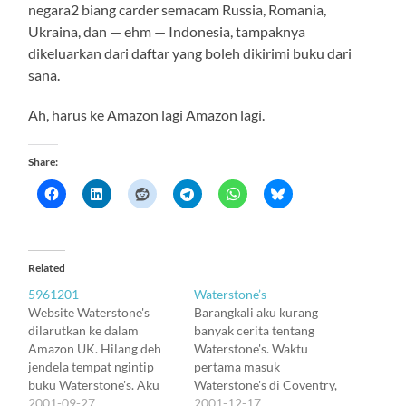
negara2 biang carder semacam Russia, Romania,
Ukraina, dan — ehm — Indonesia, tampaknya
dikeluarkan dari daftar yang boleh dikirimi buku dari
sana.
Ah, harus ke Amazon lagi Amazon lagi.
Share:
Related
5961201
Waterstone’s
Website Waterstone's
Barangkali aku kurang
dilarutkan ke dalam
banyak cerita tentang
Amazon UK. Hilang deh
Waterstone's. Waktu
jendela tempat ngintip
pertama masuk
buku Waterstone's. Aku
Waterstone's di Coventry,
belum pernah beli buku
2001-09-27
aku kagum bener dengan
2001-12-17