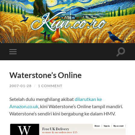
Kuncoro++
Toggle
Toggle
search
mobile
field
menu
Waterstone’s Online
2007-01-28
/
1 COMMENT
Setelah dulu menghilang akibat
dilarutkan ke
Amazon.co.uk
, kini Waterstone’s Online tampil mandiri.
Waterstone’s sendiri kini bergabung ke dalam HMV.