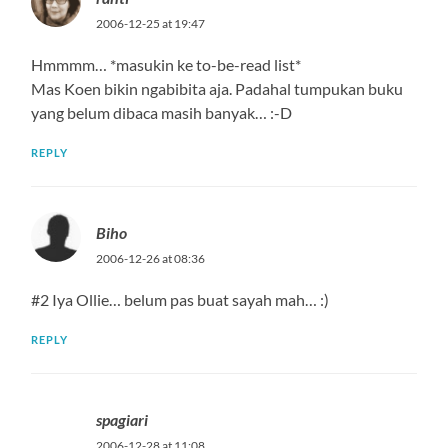
2006-12-25 at 19:47
Hmmmm… *masukin ke to-be-read list*
Mas Koen bikin ngabibita aja. Padahal tumpukan buku
yang belum dibaca masih banyak… :-D
REPLY
Biho
2006-12-26 at 08:36
#2 Iya Ollie… belum pas buat sayah mah… :)
REPLY
spagiari
2006-12-28 at 11:08