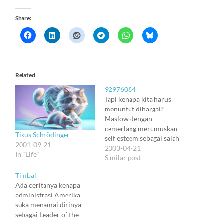
Share:
Related
92976084
Tapi kenapa kita harus
menuntut dihargai?
Maslow dengan
cemerlang merumuskan
Tikus Schrödinger
self esteem sebagai salah
2001-09-21
satu dari empat tingkat
2003-04-21
In "Life"
kebutuhan. Tapi itu
Similar post
sebenernya bukan
Timbal
pembenaran untuk minta
Ada ceritanya kenapa
dihargai. Psikologi
administrasi Amerika
humanistik, sejauh yang
suka menamai dirinya
aku mengerti, justru
sebagai Leader of the
mendorong manusia