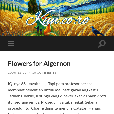
Kuncoro++
Toggle
Toggle
search
mobile
field
menu
Flowers for Algernon
2006-12-22
/
10 COMMENTS
IQ-nya 68 (kayak si …). Tapi para profesor berhasil
membuat penelitian untuk melipattigakan angka itu.
Jadilah Charlie, si dungu yang dipekerjakan di pabrik roti
itu, seorang jenius. Prosedurnya tak singkat. Selama
prosedur itu, Charlie diminta menulis Catatan Harian.