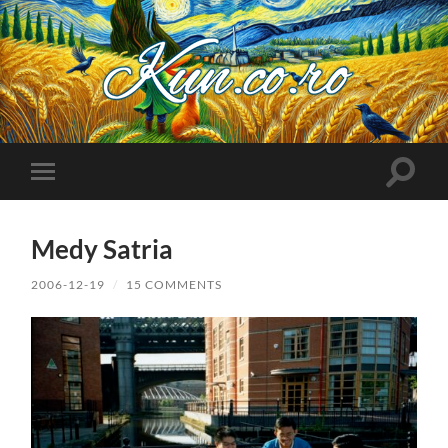
Kuncoro++
Toggle
Toggle
search
mobile
field
menu
Medy Satria
2006-12-19
/
15 COMMENTS