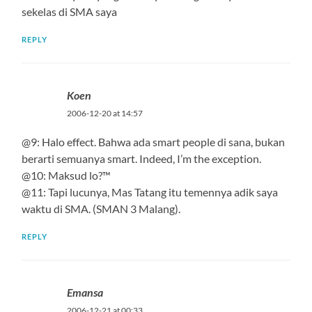
sekelas di SMA saya
REPLY
Koen
2006-12-20 at 14:57
@9: Halo effect. Bahwa ada smart people di sana, bukan
berarti semuanya smart. Indeed, I’m the exception.
@10: Maksud lo?™
@11: Tapi lucunya, Mas Tatang itu temennya adik saya
waktu di SMA. (SMAN 3 Malang).
REPLY
Emansa
2006-12-21 at 00:33