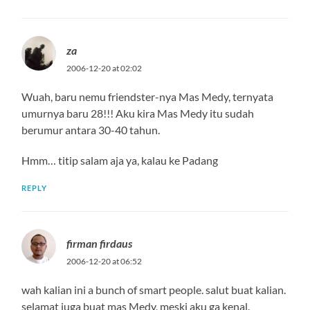
za
2006-12-20 at 02:02
Wuah, baru nemu friendster-nya Mas Medy, ternyata
umurnya baru 28!!! Aku kira Mas Medy itu sudah
berumur antara 30-40 tahun.
Hmm… titip salam aja ya, kalau ke Padang
REPLY
firman firdaus
2006-12-20 at 06:52
wah kalian ini a bunch of smart people. salut buat kalian.
selamat juga buat mas Medy, meski aku ga kenal.