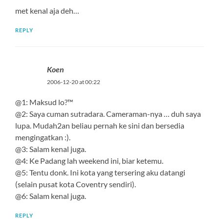
met kenal aja deh…
REPLY
Koen
2006-12-20 at 00:22
@1: Maksud lo?™
@2: Saya cuman sutradara. Cameraman-nya … duh saya
lupa. Mudah2an beliau pernah ke sini dan bersedia
mengingatkan :).
@3: Salam kenal juga.
@4: Ke Padang lah weekend ini, biar ketemu.
@5: Tentu donk. Ini kota yang tersering aku datangi
(selain pusat kota Coventry sendiri).
@6: Salam kenal juga.
REPLY