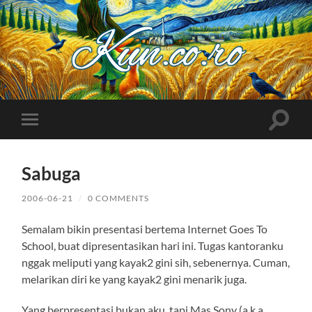
Kuncoro++
Toggle
Toggle
search
mobile
field
menu
Sabuga
2006-06-21
/
0 COMMENTS
Semalam bikin presentasi bertema Internet Goes To
School, buat dipresentasikan hari ini. Tugas kantoranku
nggak meliputi yang kayak2 gini sih, sebenernya. Cuman,
melarikan diri ke yang kayak2 gini menarik juga.
Yang berpresentasi bukan aku, tapi Mas Sony (a.k.a.