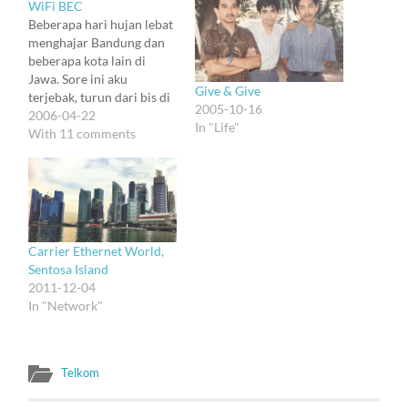
WiFi BEC
Beberapa hari hujan lebat
menghajar Bandung dan
beberapa kota lain di
Jawa. Sore ini aku
Give & Give
terjebak, turun dari bis di
2005-10-16
Pasirkoja, naik angkot,
2006-04-22
In "Life"
dan mulai disambut hujan
With 11 comments
yang langsung
bermetamorfosis (duh)
jadi badai badai. Muter2,
akhirnya memutuskan
rehat di BEC, daripada
muter2 tanpa tujuan :).
Carrier Ethernet World,
Buat yang bukan
Sentosa Island
penduduk Bandung,…
2011-12-04
In "Network"
Telkom