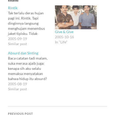
Related
Rintik
Tak terlalu deras hujan
pagi ini. Rintik. Tapi
dinginnya langsung
menghujam menembus
Give & Give
jaket tipisku. Tidak
2005-10-16
menyiksa. Malah
2005-09-19
In "Life"
menanamkan kesegaran
Similar post
dan kenangan bahwa di
Absurd dan Sinting
masa-masa
Baca catatan tadi malam,
kebangkitanku, dingin
suka merasa ajaib juga:
adalah sahabat, dan
kenapa sih aku selalu
kesegarannya adalah
memaksa menyatakan
anugerah. Sebagai bagian
bahwa hidup itu absurd?
dari kenangan, Iqbal tiba-
Semesta itu fana, dibentuk
2005-08-19
tiba menemaniku. "Jangan
dari proses fisika biasa,
Similar post
mengharapkan
menghasilkan dunia fana
kehangatan dari apa pun,
yang berjalan dengan
dari siapa pun. Nikmati
proses fisika biasa. Allah
bekunya…
maha pencipta, tetapi
PREVIOUS POST
mengajarkan manusia