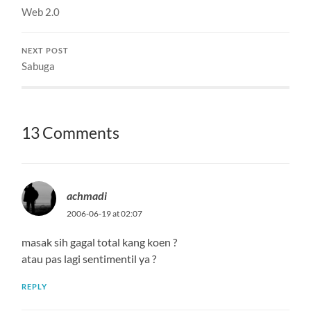
Web 2.0
untuk hidup dengan
mengenali dan mengikuti
proses. Malam dan…
NEXT POST
Sabuga
13 Comments
achmadi
2006-06-19 at 02:07
masak sih gagal total kang koen ?
atau pas lagi sentimentil ya ?
REPLY