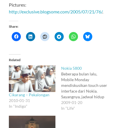
Pictures:
http://exclusive.blogsome.com/2005/07/21/76/
.
Share:
Related
Nokia 5800
Beberapa bulan lalu,
Mobile Monday
mendiskusikan touch user
interface dari Nokia.
Cikarang – Pekalongan
Sayangnya, jadwal hidup
2010-01-31
di Jakarta terlalu ketat,
2009-01-20
In "Indigo"
sehingga hal2 baik pun
In "Life"
terlewat. Tapi tak apa.
Bulan ini Nokia meminta
bantuan untuk menguji --