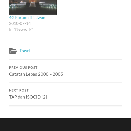
sebagai user -- perangkat
Nokia 5800. Nampaknya
Nokia cukup
4G Forum di Taiwan
mengunggulkan produk
2010-07-14
ini, seperti yang tampak
In "Network"
dari…
Travel
PREVIOUS POST
Catatan Lepas 2000 – 2005
NEXT POST
TAP dan ISOCID [2]