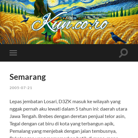
Kuncoro++
Toggle
Toggle
search
mobile
field
menu
Semarang
2005-07-21
Lepas jembatan Losari, D3ZK masuk ke wilayah yang
nggak pernah aku lewati dalam 5 tahun ini: daerah utara
Jawa Tengah. Brebes dengan deretan penjual telor asin,
Tegal dengan cat biru di kota yang terbangun apik,
Pemalang yang menjebak dengan jalan tembusnya,