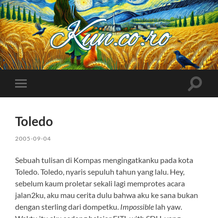
Kuncoro++
Toggle
Toggle
search
mobile
field
menu
Toledo
2005-09-04
Sebuah tulisan di Kompas mengingatkanku pada kota
Toledo. Toledo, nyaris sepuluh tahun yang lalu. Hey,
sebelum kaum proletar sekali lagi memprotes acara
jalan2ku, aku mau cerita dulu bahwa aku ke sana bukan
dengan sterling dari dompetku.
Impossible
lah yaw.