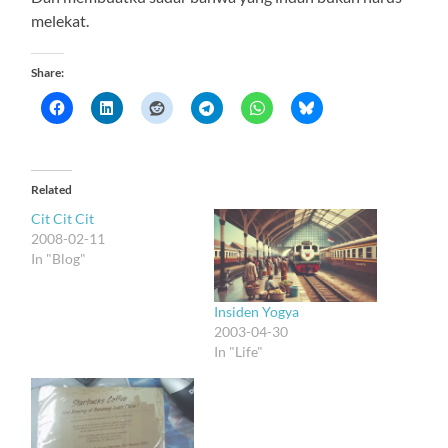
melekat.
Share:
Related
Cit Cit Cit
2008-02-11
In "Blog"
Insiden Yogya
2003-04-30
In "Life"