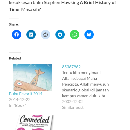
kesuksesan buku Stephen Hawking
A Brief History of
Time
. Masa sih?
Share:
Related
85367962
Tentu kita mengimani
Allah sebagai Maha
Pencipta. Allah menyusun
skenario global (di jamaah
Buku Favorit 2014
kampus zaman dulu kita
2014-12-22
menyebutnya "global
2002-12-02
In "Book"
plan"), dan skenario itu
Similar post
dijalankan sebagai proses.
Begitulah semesta
kemudian dijalankan: