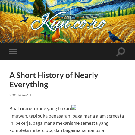
Kuncoro++
Toggle
Toggle
search
mobile
field
menu
A Short History of Nearly
Everything
2003-06-11
Buat orang-orang yang bukan
ilmuwan, tapi suka penasaran: bagaimana alam semesta
ini bekerja, bagaimana mekanisme semesta yang
kompleks ini tercipta, dan bagaimana manusia