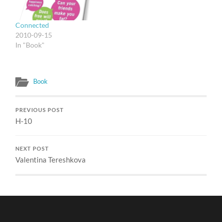
dengan proses. Dan
secara ghaib, proses itu
dipercayakan kepada
Connected
Malaikat Mikhail, yang
2010-09-15
menjalankan apa yang kita
In "Book"
sebut sebagai hukum-
hukum alam.…
Book
PREVIOUS POST
H-10
NEXT POST
Valentina Tereshkova