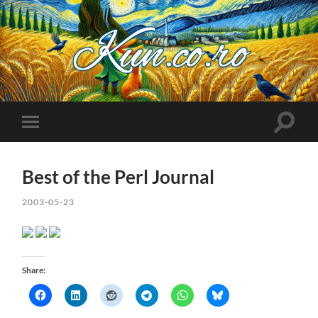
Kuncoro++
Toggle
Toggle
search
mobile
field
menu
Best of the Perl Journal
2003-05-23
Share: