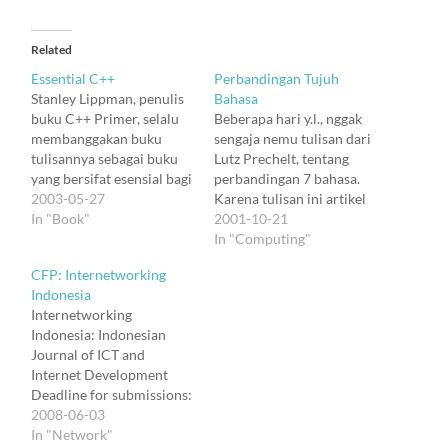
Related
Essential C++
Perbandingan Tujuh
Stanley Lippman, penulis
Bahasa
buku C++ Primer, selalu
Beberapa hari y.l., nggak
membanggakan buku
sengaja nemu tulisan dari
tulisannya sebagai buku
Lutz Prechelt, tentang
yang bersifat esensial bagi
perbandingan 7 bahasa.
siapa pun yang mau mulai
2003-05-27
Karena tulisan ini artikel
belajar C++. Memang
In "Book"
majalah, perbandingan
2001-10-21
kitab utama bagi
lebih banyak digambarkan
In "Computing"
programmer C++ masih
secara grafis. Kesimpulan
CFP: Internetworking
buku Bjarne Stroustrup
umumnya: Merancang
Indonesia
The C++ Programming
dan menulis program di
Internetworking
Language. Tapi Stroustrup
Perl, Python, Rexx, dan
Indonesia: Indonesian
menulis untuk
Tcl memerlukan waktu
Journal of ICT and
programmer, bahkan bisa
hanya setengah dari C,
Internet Development
kita bilang untuk
C++, dan Java; serta hasil
Deadline for submissions:
programmer C++, bukan…
tulisan pun…
30 October 2008
2008-06-03
Notification of
In "Network"