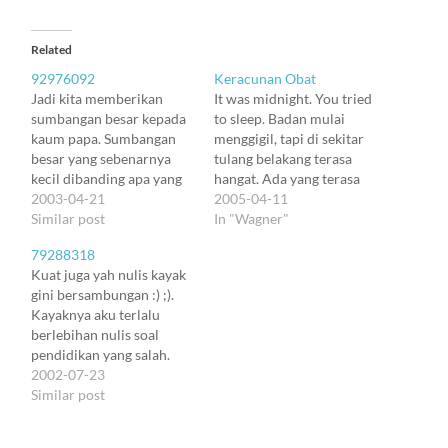
Related
92976092
Keracunan Obat
Jadi kita memberikan
It was midnight. You tried
sumbangan besar kepada
to sleep. Badan mulai
kaum papa. Sumbangan
menggigil, tapi di sekitar
besar yang sebenarnya
tulang belakang terasa
kecil dibanding apa yang
hangat. Ada yang terasa
telah dikaruniakan Allah
2003-04-21
terus menerus ditarik dan
2005-04-11
kepada kita. Lalu kita
Similar post
dikontaksikan secara
In "Wagner"
menuntut diterimakasihi?
mikro. Dan kewaspadaan
79288318
Ha-ha :). Kita tidak
meningkat. Pikiran
Kuat juga yah nulis kayak
memiliki sepicing hak pun
berputar ke segala
gini bersambungan :) ;).
untuk memperoleh terima
penjuru dengan
Kayaknya aku terlalu
kasih. Kalau kita memiliki
kelincahan luar biasa. If
berlebihan nulis soal
nilai-nilai yang menuntut
you think it is better to get
pendidikan yang salah.
kita untuk peka pada
up and do…
Mungkin bukan gitu sih.
2002-07-23
sesama, kita sedang…
Mungkin yang salah justru
Similar post
bahwa kita semua kurang
terdidik. Akibatnya kita