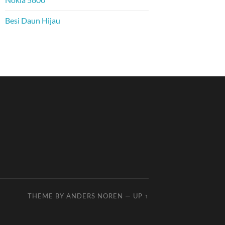
Besi Daun Hijau
THEME BY
ANDERS NOREN
—
UP ↑