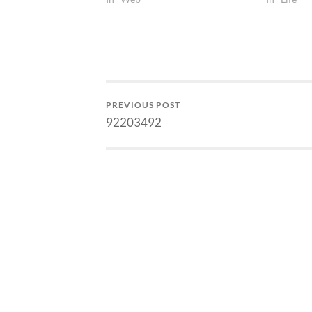
para hacker kelas 37337, dan
sependapat
ditakuti di seluruh penjuru jagad
budaya jus
maya -- setidaknya demikian yang
bikin defe
dikoar-koarkan di mana-mana.
mencoba u
Contoh yang menarik adalah
webhosting…
PREVIOUS POST
92203492