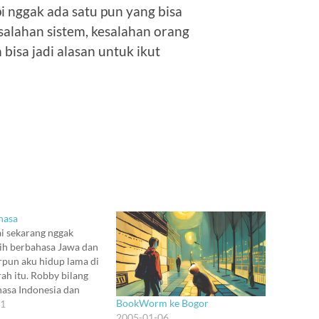
i nggak ada satu pun yang bisa
salahan sistem, kesalahan orang
 bisa jadi alasan untuk ikut
hasa
i sekarang nggak
ih berbahasa Jawa dan
rpun aku hidup lama di
ah itu. Robby bilang
asa Indonesia dan
BookWorm ke Bogor
n logat Russia – tapi
21
2005-01-06
 Marsha pasti nggak