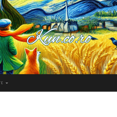
Kuncoro++
TE