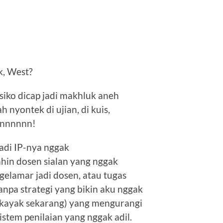
, West?
siko dicap jadi makhluk aneh
nyontek di ujian, di kuis,
iinnnnnn!
jadi IP-nya nggak
hin dosen sialan yang nggak
gelamar jadi dosen, atau tugas
npa strategi yang bikin aku nggak
 (kayak sekarang) yang mengurangi
sistem penilaian yang nggak adil.