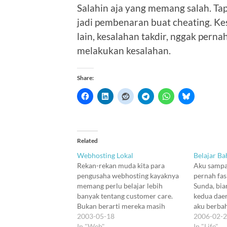
Salahin aja yang memang salah. Tap
jadi pembenaran buat cheating. Ke
lain, kesalahan takdir, nggak pernah
melakukan kesalahan.
Share:
Related
Webhosting Lokal
Belajar Ba
Rekan-rekan muda kita para
Aku sampa
pengusaha webhosting kayaknya
pernah fas
memang perlu belajar lebih
Sunda, bia
banyak tentang customer care.
kedua daer
Bukan berarti mereka masih
aku berbah
bloon, bukan. Sebaliknya, mereka
2003-05-18
Jawa denga
2006-02-
justru termasuk otak-otak jenius,
In "Web"
Andrei dan
In "Life"