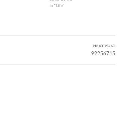
In "Life"
 :). Berondongan
tru jadi barikade yang
nsif: nggak berani
ntuk mulai…
NEXT POST
92256715