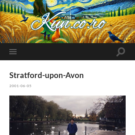
Kuncoro++
Toggle
Toggle
search
mobile
field
menu
Stratford-upon-Avon
2001-06-05