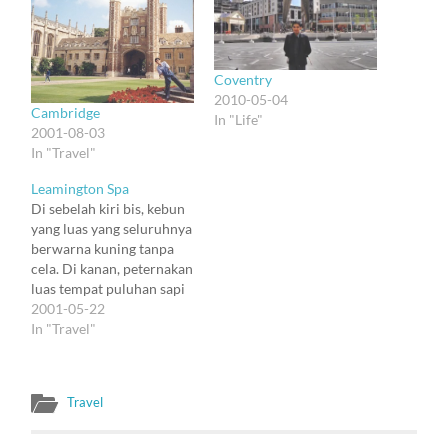
Coventry
2010-05-04
Cambridge
In "Life"
2001-08-03
In "Travel"
Leamington Spa
Di sebelah kiri bis, kebun
yang luas yang seluruhnya
berwarna kuning tanpa
cela. Di kanan, peternakan
luas tempat puluhan sapi
bersantai, ditemani
2001-05-22
burung-burung hitam,
In "Travel"
dan ratusan kelinci coklat
yang ikut bermalasan di
atas rumput (gemes). Si
Travel
pelarian melintasi puri
Kenilworth sambil