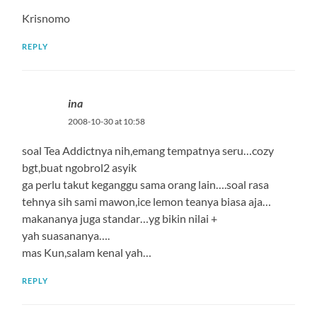
Krisnomo
REPLY
ina
2008-10-30 at 10:58
soal Tea Addictnya nih,emang tempatnya seru…cozy
bgt,buat ngobrol2 asyik
ga perlu takut keganggu sama orang lain….soal rasa
tehnya sih sami mawon,ice lemon teanya biasa aja…
makananya juga standar…yg bikin nilai +
yah suasananya….
mas Kun,salam kenal yah…
REPLY