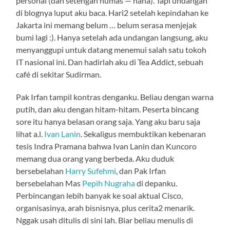
personal (dan setengah humas — haha). Tapi undangan
di blognya luput aku baca. Hari2 setelah kepindahan ke
Jakarta ini memang belum … belum serasa menjejak
bumi lagi :). Hanya setelah ada undangan langsung, aku
menyanggupi untuk datang menemui salah satu tokoh
IT nasional ini. Dan hadirlah aku di Tea Addict, sebuah
café di sekitar Sudirman.
Pak Irfan tampil kontras denganku. Beliau dengan warna
putih, dan aku dengan hitam-hitam. Peserta bincang
sore itu hanya belasan orang saja. Yang aku baru saja
lihat a.l.
Ivan Lanin
. Sekaligus membuktikan kebenaran
tesis Indra Pramana bahwa Ivan Lanin dan Kuncoro
memang dua orang yang berbeda. Aku duduk
bersebelahan
Harry Sufehmi
, dan Pak Irfan
bersebelahan Mas
Pepih Nugraha
di depanku.
Perbincangan lebih banyak ke soal aktual Cisco,
organisasinya, arah bisnisnya, plus cerita2 menarik.
Nggak usah ditulis di sini lah. Biar beliau menulis di