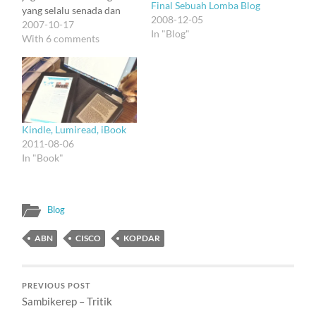
Final Sebuah Lomba Blog
yang selalu senada dan
2008-12-05
seragam, kan? Sip deh :).
2007-10-17
In "Blog"
Kalimat macam ini aku
With 6 comments
tulis waktu kata blog
belum ada di kepalaku,
dan semua catatan masih
diketik dengan ballpen di
buku kecil (tentu
semuanya private, jadi…
Kindle, Lumiread, iBook
2011-08-06
In "Book"
Blog
ABN
CISCO
KOPDAR
PREVIOUS POST
Sambikerep – Tritik