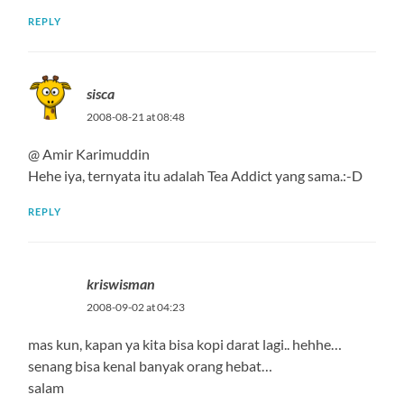
REPLY
sisca
2008-08-21 at 08:48
@ Amir Karimuddin
Hehe iya, ternyata itu adalah Tea Addict yang sama.:-D
REPLY
kriswisman
2008-09-02 at 04:23
mas kun, kapan ya kita bisa kopi darat lagi.. hehhe…
senang bisa kenal banyak orang hebat…
salam