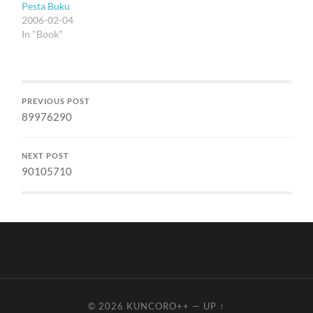
Pesta Buku
2006-02-04
In "Book"
PREVIOUS POST
89976290
NEXT POST
90105710
© 2026
KUNCORO++
—
UP ↑