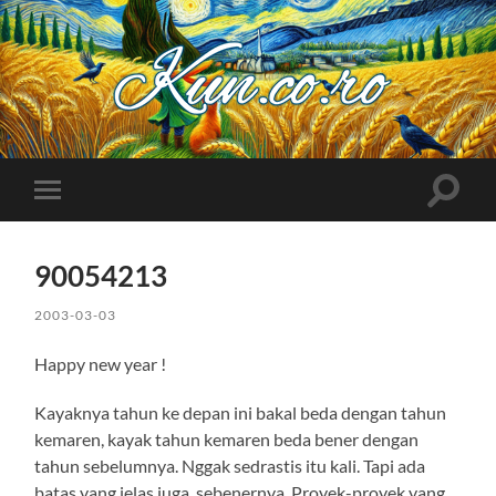
Kuncoro++
Toggle
Toggle
search
mobile
field
menu
90054213
2003-03-03
Happy new year !
Kayaknya tahun ke depan ini bakal beda dengan tahun
kemaren, kayak tahun kemaren beda bener dengan
tahun sebelumnya. Nggak sedrastis itu kali. Tapi ada
batas yang jelas juga, sebenernya. Proyek-proyek yang