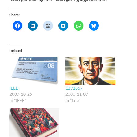
Share:
Related
1291657
IEEE
2000-11-07
2007-10-25
In "Life"
In "IEEE"