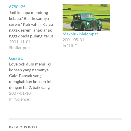
6780425
Jadi kenapa mendung
kelabu? Biar kesannya
serem? Kali yah :). Kalau
nggak serem, anak-anak
Makhluk Melompat
nggak pada pulang, terus
2001-05-31
pada kehujanan. Tapi
2001-11-01
In "Life"
soalnya adalah
Similar post
kondensasi. Awan sendiri
Gaia #1
adalah kondensasi uap air.
Lovelock dulu memiliki
Uap air, kita tahu, tidak
konsep yang namanya
berwarna. Tapi waktu
Gaia. Banyak yang
mulai mengembun
mengkaitkan konsep ini
membentuk butir kecil,
dengan hal2, baik yang
butir air ini mengacaukan
bersifat religius maupun
2007-01-10
cahaya, sehingga awan…
quasi-religius. Tapi
In "Science"
sebenarnya Gaia adalah
konsep sains biasa.
Seperti tubuh kita
merupakan hasil sinergi
PREVIOUS POST
dari sel2, maka tubuh kita