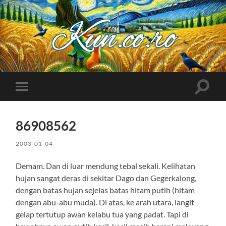
Kuncoro++
Toggle
Toggle
search
mobile
field
menu
86908562
2003-01-04
Demam. Dan di luar mendung tebal sekali. Kelihatan
hujan sangat deras di sekitar Dago dan Gegerkalong,
dengan batas hujan sejelas batas hitam putih (hitam
dengan abu-abu muda). Di atas, ke arah utara, langit
gelap tertutup awan kelabu tua yang padat. Tapi di