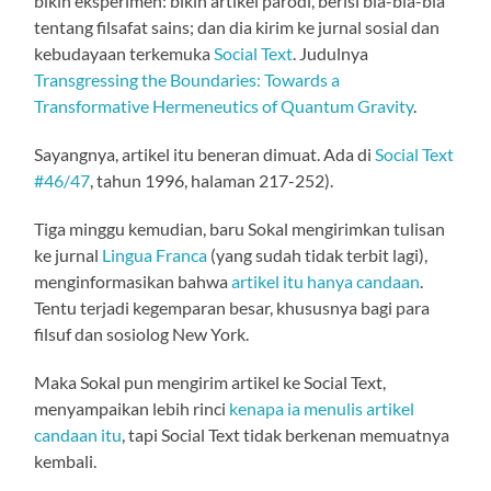
bikin eksperimen: bikin artikel parodi, berisi bla-bla-bla
tentang filsafat sains; dan dia kirim ke jurnal sosial dan
kebudayaan terkemuka
Social Text
. Judulnya
Transgressing the Boundaries: Towards a
Transformative Hermeneutics of Quantum Gravity
.
Sayangnya, artikel itu beneran dimuat. Ada di
Social Text
#46/47
, tahun 1996, halaman 217-252).
Tiga minggu kemudian, baru Sokal mengirimkan tulisan
ke jurnal
Lingua Franca
(yang sudah tidak terbit lagi),
menginformasikan bahwa
artikel itu hanya candaan
.
Tentu terjadi kegemparan besar, khususnya bagi para
filsuf dan sosiolog New York.
Maka Sokal pun mengirim artikel ke Social Text,
menyampaikan lebih rinci
kenapa ia menulis artikel
candaan itu
, tapi Social Text tidak berkenan memuatnya
kembali.