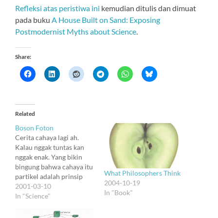
Refleksi atas peristiwa ini
kemudian ditulis dan dimuat
pada buku
A House Built on Sand: Exposing
Postmodernist Myths about Science
.
Share:
Related
Boson Foton
Cerita cahaya lagi ah.
Kalau nggak tuntas kan
nggak enak. Yang bikin
bingung bahwa cahaya itu
What Philosophers Think
partikel adalah prinsip
2004-10-19
kekekalan. Cahaya bisa
2001-03-10
In "Book"
diciptakan, bisa
In "Science"
dienyahkan, karena toh
massanya nol dan