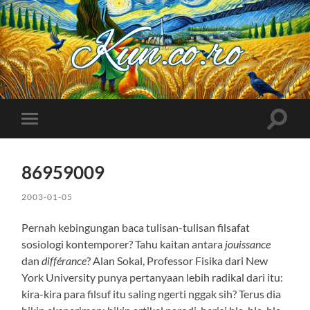
Kuncoro++
Toggle
Toggle
search
mobile
field
menu
86959009
2003-01-05
Pernah kebingungan baca tulisan-tulisan filsafat
sosiologi kontemporer? Tahu kaitan antara
jouissance
dan
différance
? Alan Sokal, Professor Fisika dari New
York University punya pertanyaan lebih radikal dari itu:
kira-kira para filsuf itu saling ngerti nggak sih? Terus dia