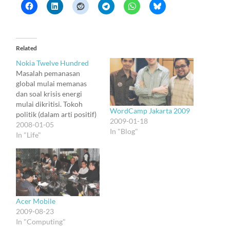
Related
Nokia Twelve Hundred
Masalah pemanasan
global mulai memanas
dan soal krisis energi
mulai dikritisi. Tokoh
WordCamp Jakarta 2009
politik (dalam arti positif)
2009-01-18
mulai mengingatkan
2008-01-05
In "Blog"
masyarakat dan
In "Life"
memperbaiki regulasi.
Pembalak hutan mulai
dikerasi, biarpun malah
dilindung oknum menteri
oon tertentu (cuma
oknum). Industri2 mulai
Acer Mobile
mendorong lifestyle
2009-08-23
masyarakat yang ramah
In "Computing"
lingkungan. Di RRC