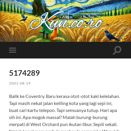
Kuncoro++
Toggle
Toggle
search
mobile
field
menu
5174289
2001-08-19
Balik ke Coventry. Baru kerasa otot-otot kaki kelelahan.
Tapi masih nekat jalan keliling kota yang lagi sepi ini,
buat cari kartu telepon. Tapi semuanya tutup. Hari apa
sih ini. Apa mogok massal? Malah burung-burung
merpati di West Orchard pun ikutan libur. Sepiii sekali.