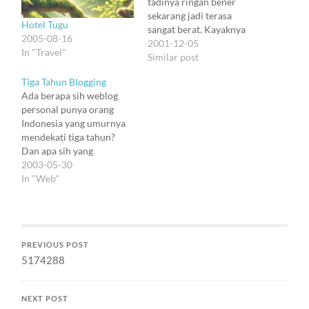
tadinya ringan bener
sekarang jadi terasa
Hotel Tugu
sangat berat. Kayaknya
2005-08-16
badan aku yang udah lama
2001-12-05
In "Travel"
disiksa mulai protes.
Similar post
Pulang ke Westwood
Tiga Tahun Blogging
Heath, sujud syukur
Ada berapa sih weblog
sejenak, dan badan nggak
personal punya orang
mau digerakkan lagi.
Indonesia yang umurnya
Luruh seluruhnya.
mendekati tiga tahun?
Kelelahan macam ini
Dan apa sih yang
nggak luar biasa
diceritain di weblog yang
2003-05-30
sebenernya. Cuman
bisa bertahan lama gitu?
In "Web"
gejala…
Tiga tahun, cukup untuk
mengubah haluan. Mau
bikin jurnal serius, malah
jadi catatan harian. Mau
PREVIOUS POST
bikin catatan harian,
5174288
malah jadi ajang chatting.
Mau bikin catatan…
NEXT POST