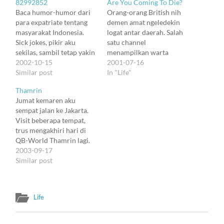
82992852
Are You Coming To Die?
Baca humor-humor dari
Orang-orang British nih
para expatriate tentang
demen amat ngeledekin
masyarakat Indonesia.
logat antar daerah. Salah
Sick jokes, pikir aku
satu channel
sekilas, sambil tetap yakin
menampilkan warta
bahwa kamar mandi di
2002-10-15
berita versi Cardiff, versi
2001-07-16
terminal Nottingham
Similar post
Belfast, dan versi Glasgow
In "Life"
tetap jauh lebih bau
(kok bukan Edinburgh ya),
Thamrin
daripada di stasion
dengan aksen yang aneh-
Jumat kemaren aku
Bandung. Biasa kan,
aneh. Usai itu
sempat jalan ke Jakarta.
berdalih melindungi diri
ditampilkanlah versi
Visit beberapa tempat,
sendiri. Tapi apa sih yang
pembanding, yaitu versi
trus mengakhiri hari di
salah dari kumpulan jokes
London. Tapi justru paling
QB-World Thamrin lagi.
itu? Coba turun sebentar
nggak jelas. Hehe. Jadi
Kayaknya nggak terlalu
2003-09-17
di jalan-jalan…
serem mau jalan-jalan ke
banyak yang pingin aku
Similar post
mana-mana.…
samber kali ini. Kali aku
seharusnya ke Aksara aja.
Belum tau tempatnya sih.
Life
Biar deh, abis juga satu
jam lebih di sana. Dari
Thamrin, aku