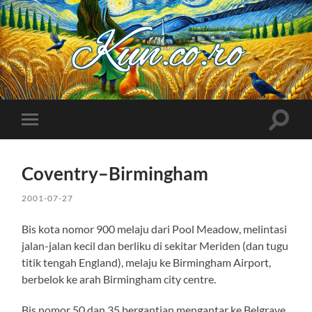
Kuncoro++
Toggle
Toggle
search
mobile
field
menu
Coventry–Birmingham
2001-07-27
Bis kota nomor 900 melaju dari Pool Meadow, melintasi
jalan-jalan kecil dan berliku di sekitar Meriden (dan tugu
titik tengah England), melaju ke Birmingham Airport,
berbelok ke arah Birmingham city centre.
Bis nomor 50 dan 35 bergantian mengantar ke Belgrave