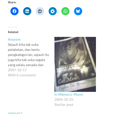
Share:
Related
Anonim
Sejauh kita tak suka
pelabelan, dan tentu
pengkategorian, sejauh itu
juga kita tak suka segala
yang selalu senada dan
seragam, kan? Sip deh :).
2007-10-17
Kalimat macam ini aku
With 6 comments
tulis waktu kata blog
belum ada di kepalaku,
dan semua catatan masih
In Memory: Munir
diketik dengan ballpen di
2004-10-25
buku kecil (tentu
Similar post
semuanya private, jadi…
3491453