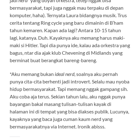
jadi
nerd
* yang doyan orkestra, tetep nggak bisa
bermasyarakat, tapi juga nggak mau terpaku di depan
komputer, haha). Ternyata Laura bidangnya musik. Trus
cerita tentang Ring cycle yang baru dimainin di B’ham
tahun kemaren. Kapan ada lagi? Antara 10-15 tahun
lagi, katanya. Duh. Kayaknya aku memang harus maki-
maki si Hitler. Tapi dia punya ide, kalau ada orkestra yang
bagus, ntar dia ajak klub Chevening di Midlands yang
berminat buat berangkat bareng-bareng.
*Aku memang bukan
ideal nerd
, soalnya aku pernah
punya cita-cita berhenti jadi introvert. Selalu mau nyoba
hidup bermasyarakat. Tapi memang nggak gampang sih.
Aku coba aja terus. Sekian tahun lalu, aku nggak punya
bayangan bakal masang tulisan-tulisan kayak di
halaman ini di tempat yang bisa diakses publik. Lucunya,
kayaknya yang baca juga cuman kaum nerd yang
bermasyarakatnya via Internet. Ironik abisss.