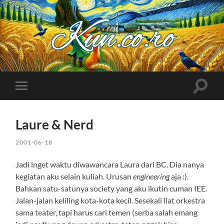
Kuncoro++
Toggle
Toggle
search
mobile
field
menu
Laure & Nerd
2001-06-18
Jadi inget waktu diwawancara Laura dari BC. Dia nanya
kegiatan aku selain kuliah. Urusan
engineering
aja :).
Bahkan satu-satunya society yang aku ikutin cuman IEE.
Jalan-jalan keliling kota-kota kecil. Sesekali liat orkestra
sama teater, tapi harus cari temen (serba salah emang