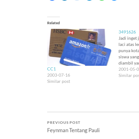
Related
3491626
Jadi inget
laci atas l
punya kota
siswa yang
diambil ya
CC1
rajin ngisi
2001-05-
2003-07-16
murid-mur
Similar po
Similar post
sama aku, 
tengah mal
LPK, seles
LX-800,…
PREVIOUS POST
Feynman Tentang Pauli