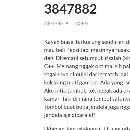
3847882
2001-05-29
/
KOEN
Kayak biasa, terkurung sendirian d
mau beli Pepsi tapi mesinnya rusak.
deh. Ditemani setumpuk risalah (kl
C++. Memang nggak optimal sih pa
segalanya dimulai dari scratch lagi.
kok yang mati gantian. Ada yang ise
Aku intip tombol, kok nggak ada or
kamar. Tapi di mana tombol satunya
Tombol buat buka jendela juga ngg
jendela aja diparalel?
Udah ah, kepustakaan C++ juga uda