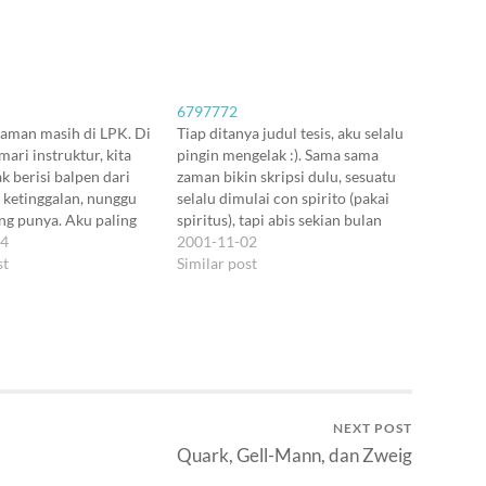
6797772
 jaman masih di LPK. Di
Tiap ditanya judul tesis, aku selalu
emari instruktur, kita
pingin mengelak :). Sama sama
k berisi balpen dari
zaman bikin skripsi dulu, sesuatu
 ketinggalan, nunggu
selalu dimulai con spirito (pakai
ng punya. Aku paling
spiritus), tapi abis sekian bulan
, soalnya kayaknya
04
kita selalu mikir: kok simpel amat
2001-11-02
id aku sama pikunnya
st
sih. Malu ah. Tapi comparing
Similar post
haha. Udah lewat
punya temen-temen juga,
am, aku sendirian di
kayaknya judulnya nggak beda-
ai bikin paper. Dengan
beda jauh. Yang dari negara-
negara Afrika malah…
NEXT POST
Quark, Gell-Mann, dan Zweig