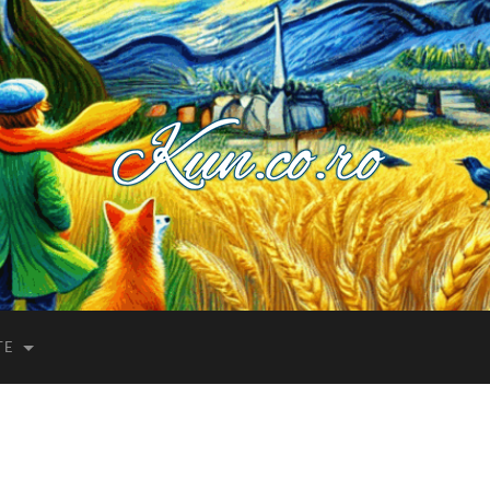
Kuncoro++
TE