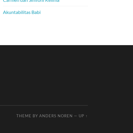
Akuntabilitas Babi
THEME BY
ANDERS NOREN
—
UP ↑