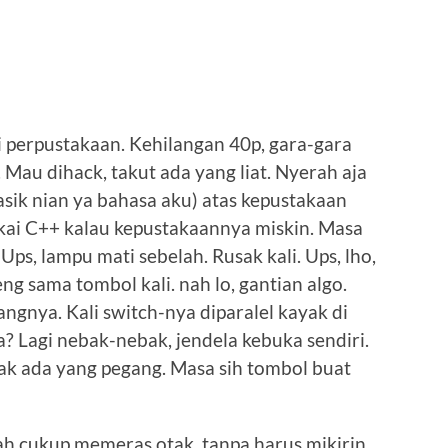
i perpustakaan. Kehilangan 40p, gara-gara
 Mau dihack, takut ada yang liat. Nyerah aja
asik nian ya bahasa aku) atas kepustakaan
kai C++ kalau kepustakaannya miskin. Masa
 Ups, lampu mati sebelah. Rusak kali. Ups, lho,
ng sama tombol kali. nah lo, gantian algo.
angnya. Kali switch-nya diparalel kayak di
? Lagi nebak-nebak, jendela kebuka sendiri.
ak ada yang pegang. Masa sih tombol buat
h cukup memeras otak, tanpa harus mikirin