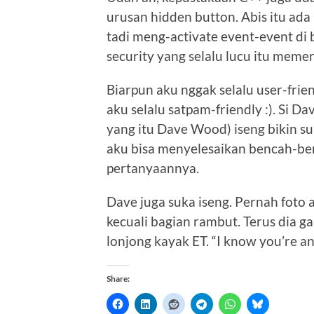
urusan hidden button. Abis itu ada 
tadi meng-activate event-event di 
security yang selalu lucu itu meme
Biarpun aku nggak selalu user-frie
aku selalu satpam-friendly :). Si D
yang itu Dave Wood) iseng bikin s
aku bisa menyelesaikan bencah-ben
pertanyaannya.
Dave juga suka iseng. Pernah foto 
kecuali bagian rambut. Terus dia g
lonjong kayak ET. “I know you’re an 
Share: