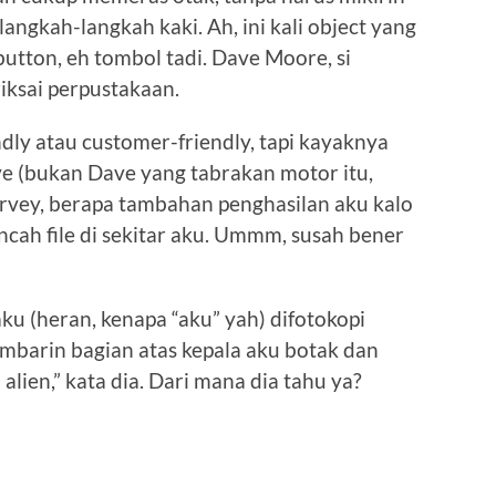
langkah-langkah kaki. Ah, ini kali object yang
button, eh tombol tadi. Dave Moore, si
riksai perpustakaan.
ndly atau customer-friendly, tapi kayaknya
ave (bukan Dave yang tabrakan motor itu,
urvey, berapa tambahan penghasilan aku kalo
cah file di sekitar aku. Ummm, susah bener
aku (heran, kenapa “aku” yah) difotokopi
ambarin bagian atas kepala aku botak dan
alien,” kata dia. Dari mana dia tahu ya?