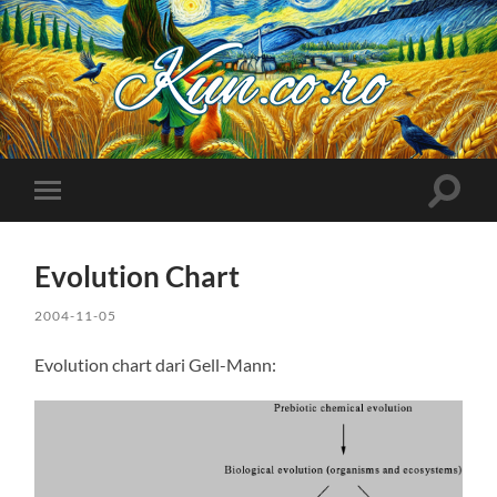
Kuncoro++
Toggle
Toggle
search
mobile
field
menu
Evolution Chart
2004-11-05
Evolution chart dari Gell-Mann: