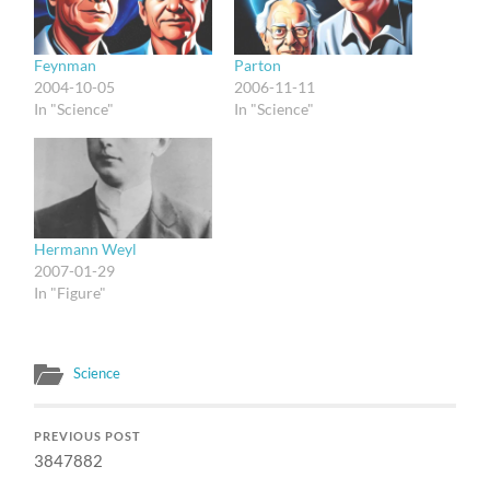
Feynman
Parton
2004-10-05
2006-11-11
In "Science"
In "Science"
Hermann Weyl
2007-01-29
In "Figure"
Science
PREVIOUS POST
3847882