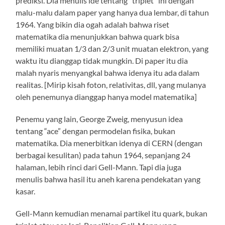
prediksi. Dia menulis ide tentang “triplet” ini dengan
malu-malu dalam paper yang hanya dua lembar, di tahun
1964. Yang bikin dia ogah adalah bahwa riset
matematika dia menunjukkan bahwa quark bisa
memiliki muatan 1/3 dan 2/3 unit muatan elektron, yang
waktu itu dianggap tidak mungkin. Di paper itu dia
malah nyaris menyangkal bahwa idenya itu ada dalam
realitas. [Mirip kisah foton, relativitas, dll, yang mulanya
oleh penemunya dianggap hanya model matematika]
Penemu yang lain, George Zweig, menyusun idea
tentang “ace” dengan permodelan fisika, bukan
matematika. Dia menerbitkan idenya di CERN (dengan
berbagai kesulitan) pada tahun 1964, sepanjang 24
halaman, lebih rinci dari Gell-Mann. Tapi dia juga
menulis bahwa hasil itu aneh karena pendekatan yang
kasar.
Gell-Mann kemudian menamai partikel itu quark, bukan