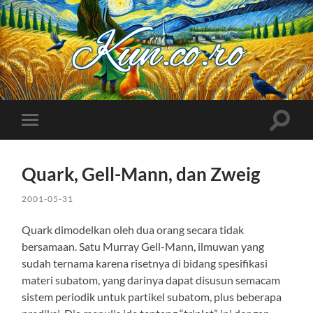
Kuncoro++
Toggle
Toggle
search
mobile
field
menu
Quark, Gell-Mann, dan Zweig
2001-05-31
Quark dimodelkan oleh dua orang secara tidak
bersamaan. Satu Murray Gell-Mann, ilmuwan yang
sudah ternama karena risetnya di bidang spesifikasi
materi subatom, yang darinya dapat disusun semacam
sistem periodik untuk partikel subatom, plus beberapa