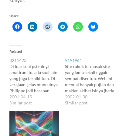
konyol.
Share:
Related
3211423
9191961
Di luar soal psikologi
Site rokok termasuk site
amatiran itu, ada soal lain
yang lama sekali nggak
yang juga terpikirkan. Di
sempat disentuh. Web ini
kerajaan, jelas munculnya
menuai banyak pujian dan
Philippe jadi harapan
makian akibat isinya (beda
semua orang, soalnya
2001-04-15
dengan komunikasi yang
2002-01-30
orang masih percaya
Similar post
jarang menuai makian).
Similar post
sama soal keturunan
Terakhir ada pesan dari
(termasuk Dumas sebagai
seorang sohib seangkatan
si penulis cerita). Tapi apa
di BC, makhluk yang
soal keturunan itu valid?
biasanya lucu bener, yang
Banyak yang percaya
hari itu agak heran bahwa