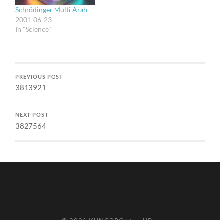
bahwa genetika benar-
site itu aku yang…
Schrödinger Multi Arah
benar membentuk
2001-06-23
kualitas manusia dan…
In "Science"
PREVIOUS POST
3813921
NEXT POST
3827564