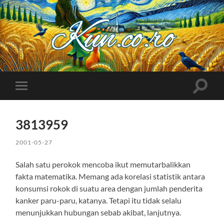
Kuncoro++
Toggle
Toggle
search
mobile
field
menu
3813959
2001-05-27
Salah satu perokok mencoba ikut memutarbalikkan
fakta matematika. Memang ada korelasi statistik antara
konsumsi rokok di suatu area dengan jumlah penderita
kanker paru-paru, katanya. Tetapi itu tidak selalu
menunjukkan hubungan sebab akibat, lanjutnya.