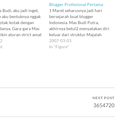
Blogger Profesional Pertama
 Budi, aku jadi inget,
1 Maret seharusnya jadi hari
e aku bentuknya nggak
bersejarah buat blogger
kotak-kotak dengan
Indonesia. Mas Budi Putra,
danya. Gara-gara Mas
akhirnya betul2 menyatakan diri
ikin aturan strict amat
keluar dari struktur Majalah
snet, padahal waktu itu
02
Tempo, dan berprofesi sebagai
2007-03-03
ada bernafsu ekspansi,
st
blogger. Dengan demikian, afaik,
In "Figure"
aku jadi ngerti alasan-
Mas Budi menjadi blogger
dasar kenapa site
profesional pertama di Indonesia.
ak gitu. Dan…
Blogger profesional? Ya,
sementara kami2 yang lain
menjadikan kegiatan weblog
sebagai hobi, pengisi waktu…
NEXT POST
3654720