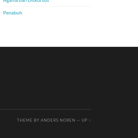
Penabuh
THEME BY
ANDERS NOREN
—
UP ↑