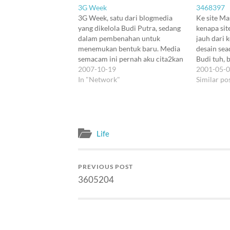
3G Week
3468397
3G Week, satu dari blogmedia
Ke site Mas
yang dikelola Budi Putra, sedang
kenapa sit
dalam pembenahan untuk
jauh dari 
menemukan bentuk baru. Media
desain sea
semacam ini pernah aku cita2kan
Budi tuh, b
untuk aku kembangkan, di celah
2007-10-19
buat site I
2001-05-
yang agak berbeda. Tetapi demi
In "Network"
aku lagi r
Similar po
menjaga keseimbangan hidup di
haha. Tapi 
luar Internet (adakah?), aku harus
alasan men
realistis: banyak pernik Internet
dibuat kay
lain yang harus aku jaga…
Life
PREVIOUS POST
3605204