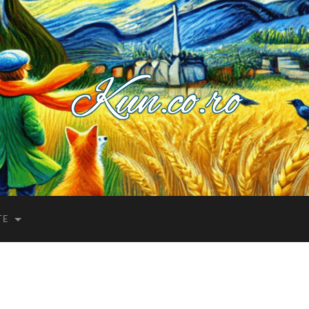
Kuncoro++
TE