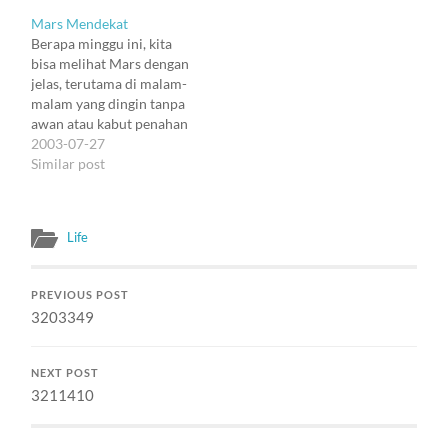
Mars Mendekat
Berapa minggu ini, kita
bisa melihat Mars dengan
jelas, terutama di malam-
malam yang dingin tanpa
awan atau kabut penahan
panas. Waktu terbit
2003-07-27
setelah matahari
Similar post
tenggelam, kita tidak akan
merasa melihat Mars.
Kalau kita di jalan, kita
Life
barangkali merasa sedang
melihat lampu tower. Tapi
lama-lama tinggi bener.
PREVIOUS POST
Kalau langit lagi sangat…
3203349
NEXT POST
3211410