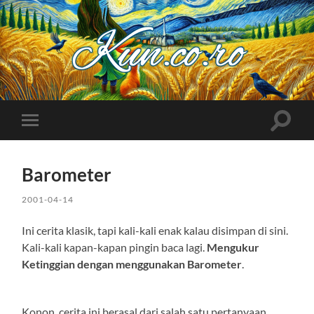
Kuncoro++
Toggle
Toggle
search
mobile
field
menu
Barometer
2001-04-14
Ini cerita klasik, tapi kali-kali enak kalau disimpan di sini.
Kali-kali kapan-kapan pingin baca lagi.
Mengukur
Ketinggian dengan menggunakan Barometer
.
Konon, cerita ini berasal dari salah satu pertanyaan