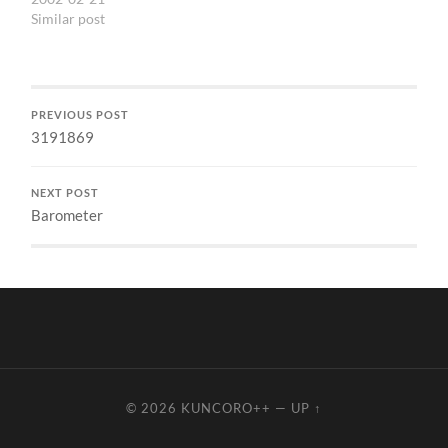
produk komersial.…
Similar post
PREVIOUS POST
3191869
NEXT POST
Barometer
© 2026
KUNCORO++
—
UP ↑