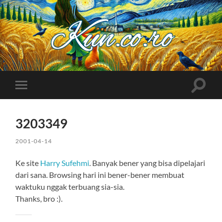
Kuncoro++
Toggle
Toggle
search
mobile
field
menu
3203349
2001-04-14
Ke site
Harry Sufehmi
. Banyak bener yang bisa dipelajari
dari sana. Browsing hari ini bener-bener membuat
waktuku nggak terbuang sia-sia.
Thanks, bro :).