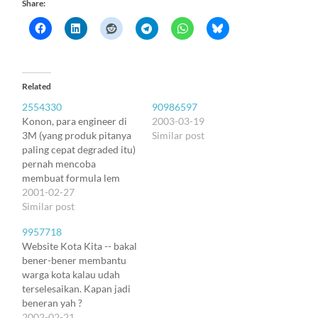
Share:
Related
2554330
90986597
Konon, para engineer di
2003-03-19
3M (yang produk pitanya
Similar post
paling cepat degraded itu)
pernah mencoba
membuat formula lem
super kuat. Tapi entah
2001-02-27
kenapa, adonan hasil
Similar post
formulanya malah
9957718
amburadul. Jadi ramuan
Website Kota Kita -- bakal
yang ... ya rada lengket
bener-bener membantu
dikit lah. Tapi nggak
warga kota kalau udah
pernah bener-bener
terselesaikan. Kapan jadi
kering dan rekat. Lem itu
beneran yah ?
akhirnya bener-bener jadi
2002-02-21