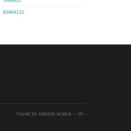
82404112
THEME BY
ANDERS NOREN
—
UP ↑