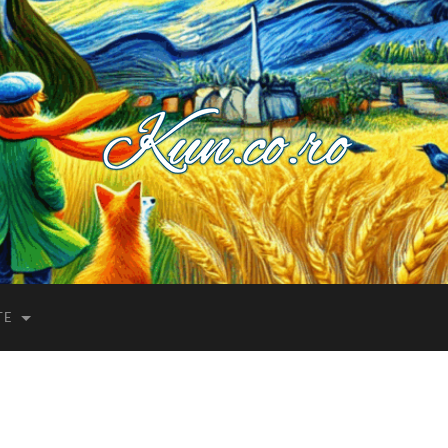
Kuncoro++
TE