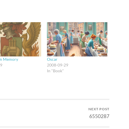
in Memory
Oscar
09
2008-09-29
"
In "Book"
NEXT POST
6550287