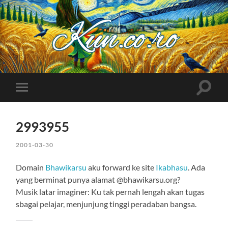
Kuncoro++
Toggle
Toggle
search
mobile
field
menu
2993955
2001-03-30
Domain
Bhawikarsu
aku forward ke site
Ikabhasu
. Ada
yang berminat punya alamat @bhawikarsu.org?
Musik latar imaginer: Ku tak pernah lengah akan tugas
sbagai pelajar, menjunjung tinggi peradaban bangsa.