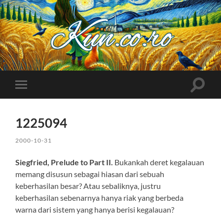
Kuncoro++
Toggle
Toggle
search
mobile
field
menu
1225094
2000-10-31
Siegfried, Prelude to Part II.
Bukankah deret kegalauan
memang disusun sebagai hiasan dari sebuah
keberhasilan besar? Atau sebaliknya, justru
keberhasilan sebenarnya hanya riak yang berbeda
warna dari sistem yang hanya berisi kegalauan?