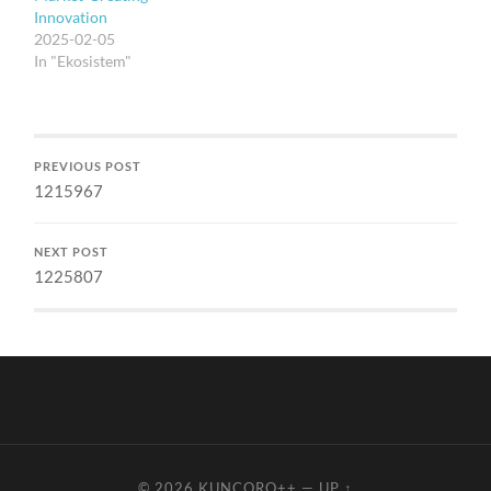
dengar…
Kegalauan kolektif yang
Innovation
didorong paksa menuju
2025-02-05
dinamika yang berderap;
In "Ekosistem"
dan keberisikan batin…
PREVIOUS POST
1215967
NEXT POST
1225807
© 2026
KUNCORO++
—
UP ↑