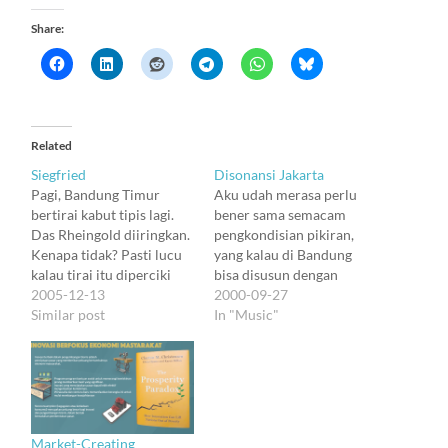
Share:
Related
Siegfried
Disonansi Jakarta
Pagi, Bandung Timur
Aku udah merasa perlu
bertirai kabut tipis lagi.
bener sama semacam
Das Rheingold diiringkan.
pengkondisian pikiran,
Kenapa tidak? Pasti lucu
yang kalau di Bandung
kalau tirai itu diperciki
bisa disusun dengan
nyanyi peri sungai Rhein.
2005-12-13
komposisi-komposisi
2000-09-27
Tapi waktu badan harus
Similar post
tertentu. Siang ini aku
In "Music"
dibawa menembus kabut,
ngebayangin kalau bisa
Rheingold diteruskan di
ngedengerin Petrushka,
dalam kepala ... sampai ke
salah satu komposisi
Siegfried. Berhenti dan
disonan dari Stravinsky.
berulang di Prelude dari
Pas bener sama suasana
Act 2. Udah lama nggak
keseharian Jakarta.
Market-Creating