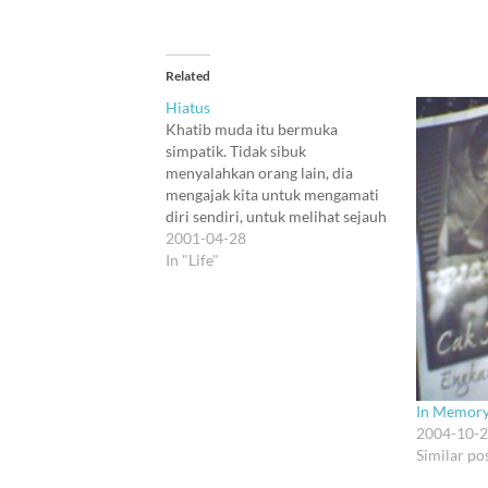
Related
Hiatus
Khatib muda itu bermuka
simpatik. Tidak sibuk
menyalahkan orang lain, dia
mengajak kita untuk mengamati
diri sendiri, untuk melihat sejauh
mana kita mempengaruhi orang-
2001-04-28
orang dekat kita. Apakah kita ikut
In "Life"
berperan untuk membuat mereka
lebih baik, atau malah lebih
buruk. Kita memiliki tanggung
jawab atas pengaruh kita pada
orang lain, begitu…
In Memory
2004-10-
Similar po