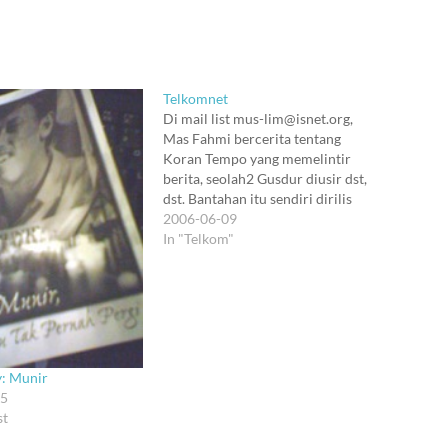
Telkomnet
Di mail list mus-lim@isnet.org,
Mas Fahmi bercerita tentang
Koran Tempo yang memelintir
berita, seolah2 Gusdur diusir dst,
dst. Bantahan itu sendiri dirilis
oleh Juru Bicara Hizbut Tahrir
2006-06-09
Indonesia. Lepas beberapa hari,
In "Telkom"
Mas Harry Sufehmi memasang
salinan rilis itu di weblognya:
harry.sufehmi.com. Aku tentu
udah lama kehilangan minat sama
dunia Pergusduran.…
: Munir
25
st