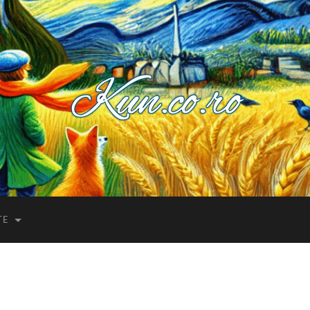
Kuncoro++
TE