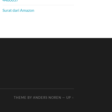
Surat dari Amazon
THEME BY
ANDERS NOREN
—
UP ↑