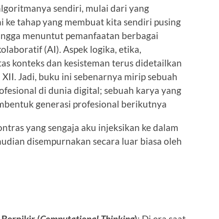
goritmanya sendiri, mulai dari yang
i ke tahap yang membuat kita sendiri pusing
hingga menuntut pemanfaatan berbagai
aboratif (AI). Aspek logika, etika,
as konteks dan kesisteman terus didetailkan
 XII. Jadi, buku ini sebenarnya mirip sebuah
esional di dunia digital; sebuah karya yang
mbentuk generasi profesional berikutnya
kontras yang sengaja aku injeksikan ke dalam
mudian disempurnakan secara luar biasa oleh
Berpikir (
Computational Thinking
)
: Di era saat