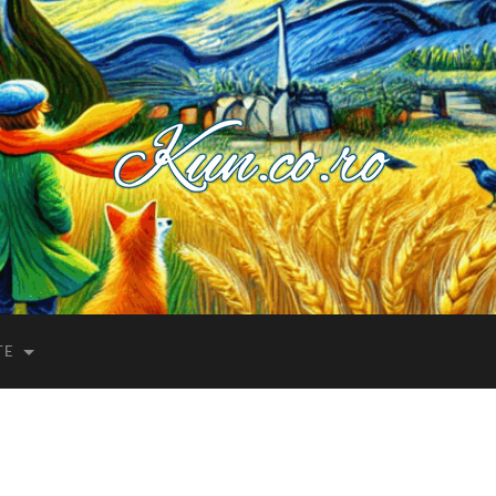
Kuncoro++
TE