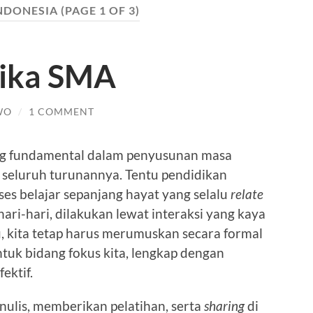
NDONESIA
(PAGE 1 OF 3)
tika SMA
WO
/
1 COMMENT
ling fundamental dalam penyusunan masa
 seluruh turunannya. Tentu pendidikan
oses belajar sepanjang hayat yang selalu
relate
ri-hari, dilakukan lewat interaksi yang kaya
u, kita tetap harus merumuskan secara formal
tuk bidang fokus kita, lengkap dengan
ektif.
nulis, memberikan pelatihan, serta
sharing
di