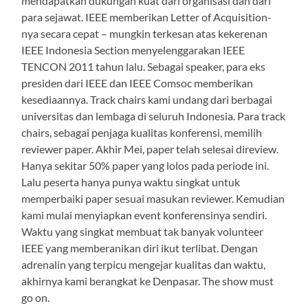
mendapatkan dukungan kuat dari organisasi dan dari
para sejawat. IEEE memberikan Letter of Acquisition-
nya secara cepat – mungkin terkesan atas kekerenan
IEEE Indonesia Section menyelenggarakan IEEE
TENCON 2011 tahun lalu. Sebagai speaker, para eks
presiden dari IEEE dan IEEE Comsoc memberikan
kesediaannya. Track chairs kami undang dari berbagai
universitas dan lembaga di seluruh Indonesia. Para track
chairs, sebagai penjaga kualitas konferensi, memilih
reviewer paper. Akhir Mei, paper telah selesai direview.
Hanya sekitar 50% paper yang lolos pada periode ini.
Lalu peserta hanya punya waktu singkat untuk
memperbaiki paper sesuai masukan reviewer. Kemudian
kami mulai menyiapkan event konferensinya sendiri.
Waktu yang singkat membuat tak banyak volunteer
IEEE yang memberanikan diri ikut terlibat. Dengan
adrenalin yang terpicu mengejar kualitas dan waktu,
akhirnya kami berangkat ke Denpasar. The show must
go on.