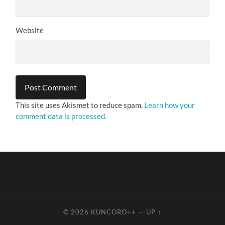
Website
This site uses Akismet to reduce spam.
Learn how your
comment data is processed.
© 2026
KUNCORO++
—
UP ↑