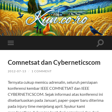
Kuncoro++
Toggle
Toggle
search
mobile
field
menu
Comnetsat dan Cyberneticscom
2012-07-13
/
1 COMMENT
Ternyata cukup memicu adrenalin, seluruh persiapan
konferensi kembar IEEE COMNETSAT dan IEEE
CYBERNETICSCOM. Sejak informasi atas konferensi ini
disebarluaskan pada Januari, paper-paper baru diterima
pada injury time menjelang april. Syukur kami