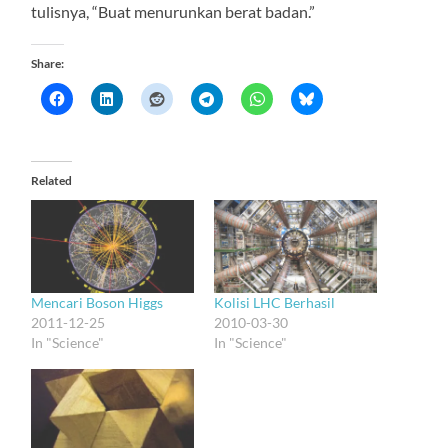
tulisnya, “Buat menurunkan berat badan.”
Share:
Related
Mencari Boson Higgs
Kolisi LHC Berhasil
2011-12-25
2010-03-30
In "Science"
In "Science"