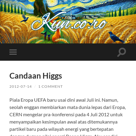
Kuncoro++
Toggle
Toggle
search
mobile
field
menu
Candaan Higgs
2012-07-14
/
1 COMMENT
Piala Eropa UEFA baru usai dini awal Juli ini. Namun,
seolah enggan membiarkan mata dunia lepas dari Eropa,
CERN mengelar pra-konferensi pada 4 Juli 2012 untuk
menyampaikan kesimpulan awal atas ditemukannya
partikel baru pada wilayah energi yang bertepatan