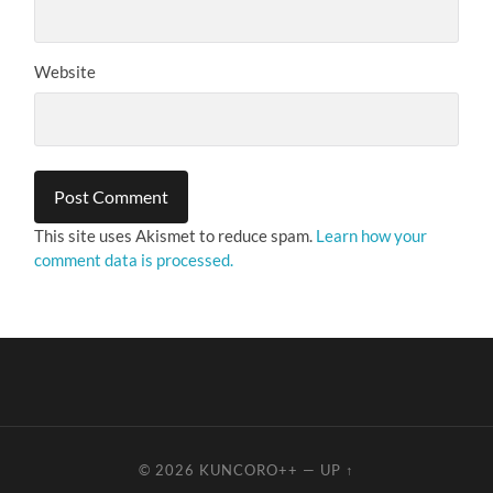
Website
This site uses Akismet to reduce spam.
Learn how your
comment data is processed.
© 2026
KUNCORO++
—
UP ↑