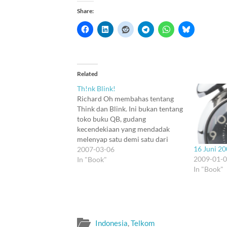
Share:
Related
Th!nk Blink!
Richard Oh membahas tentang
Think dan Blink. Ini bukan tentang
toko buku QB, gudang
kecendekiaan yang mendadak
melenyap satu demi satu dari
16 Juni 2
bumi Indonesia. Tulisan di edisi
2007-03-06
2009-01-
perdana majalah Esquire
In "Book"
In "Book"
Indonesia ini membahas
perbandingan observasi dan
pengambilan keputusan model
buku Blink! karangan Malcom
Gladwell vs Th!nk karangan
Michael LeGault. Para pedoyan…
Indonesia
,
Telkom