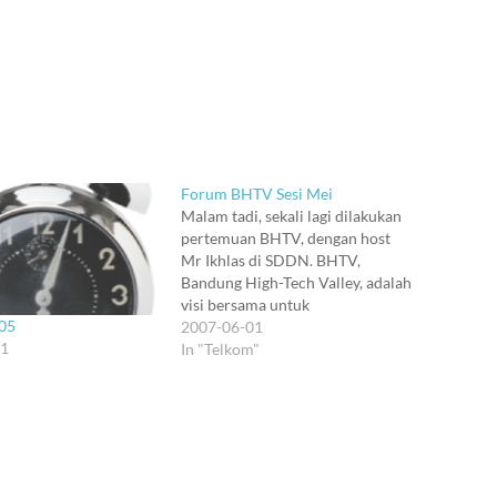
Forum BHTV Sesi Mei
Malam tadi, sekali lagi dilakukan
pertemuan BHTV, dengan host
Mr Ikhlas di SDDN. BHTV,
Bandung High-Tech Valley, adalah
visi bersama untuk
005
mengembangkan ekonomi
2007-06-01
01
wilayah Bandung dan sekitarnya,
In "Telkom"
dengan dukungan penuh dari
riset dan industri teknologi
informasi (IT). Biarpun udah in
touch bahkan sebelum 2001
(haha), baru sekali ini aku bisa…