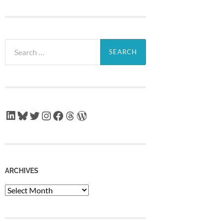
Search
for:
LinkedIn
Bluesky
Twitter
Instagram
Facebook
Threads
WordPress
ARCHIVES
Archives