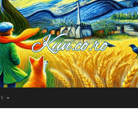
Kuncoro++
TE