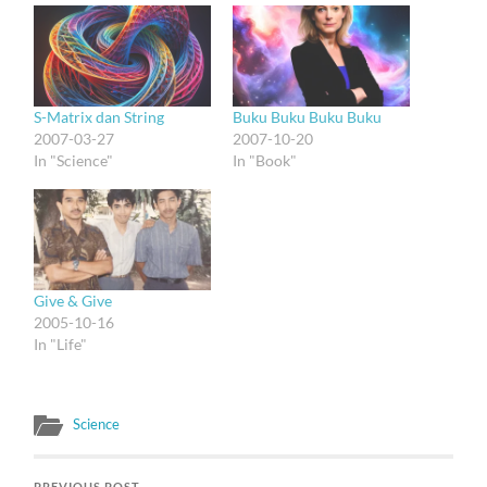
S-Matrix dan String
Buku Buku Buku Buku
2007-03-27
2007-10-20
In "Science"
In "Book"
Give & Give
2005-10-16
In "Life"
Science
PREVIOUS POST