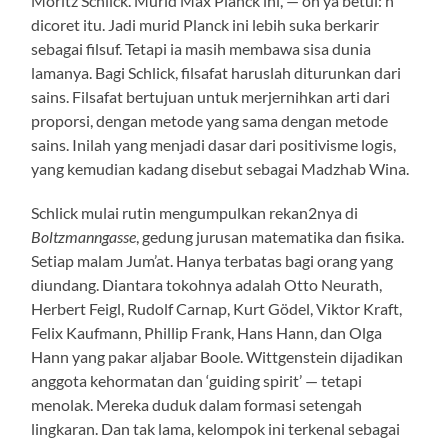
Moritz Schlick. Murid Max Planck ini, — oh ya betul: h
dicoret itu. Jadi murid Planck ini lebih suka berkarir
sebagai filsuf. Tetapi ia masih membawa sisa dunia
lamanya. Bagi Schlick, filsafat haruslah diturunkan dari
sains. Filsafat bertujuan untuk merjernihkan arti dari
proporsi, dengan metode yang sama dengan metode
sains. Inilah yang menjadi dasar dari positivisme logis,
yang kemudian kadang disebut sebagai Madzhab Wina.
Schlick mulai rutin mengumpulkan rekan2nya di
Boltzmanngasse
, gedung jurusan matematika dan fisika.
Setiap malam Jum’at. Hanya terbatas bagi orang yang
diundang. Diantara tokohnya adalah Otto Neurath,
Herbert Feigl, Rudolf Carnap, Kurt Gödel, Viktor Kraft,
Felix Kaufmann, Phillip Frank, Hans Hann, dan Olga
Hann yang pakar aljabar Boole. Wittgenstein dijadikan
anggota kehormatan dan ‘guiding spirit’ — tetapi
menolak. Mereka duduk dalam formasi setengah
lingkaran. Dan tak lama, kelompok ini terkenal sebagai