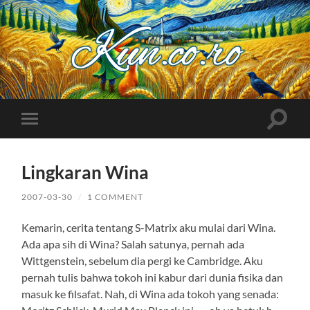
Kuncoro++
Toggle
Toggle
search
mobile
field
menu
Lingkaran Wina
2007-03-30
/
1 COMMENT
Kemarin, cerita tentang S-Matrix aku mulai dari Wina.
Ada apa sih di Wina? Salah satunya, pernah ada
Wittgenstein, sebelum dia pergi ke Cambridge. Aku
pernah tulis bahwa tokoh ini kabur dari dunia fisika dan
masuk ke filsafat. Nah, di Wina ada tokoh yang senada: