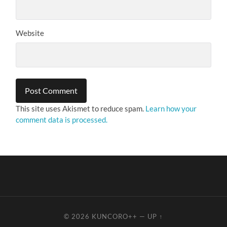
Website
This site uses Akismet to reduce spam.
Learn how your
comment data is processed.
© 2026
KUNCORO++
—
UP ↑