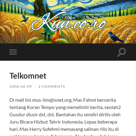
Kuncoro++
Toggle
Toggle
search
mobile
field
menu
Telkomnet
2006-06-09
/
2 COMMENTS
Di mail list mus-lim@isnet.org, Mas Fahmi bercerita
tentang Koran Tempo yang memelintir berita, seolah2
Gusdur diusir dst, dst. Bantahan itu sendiri dirilis oleh
Juru Bicara Hizbut Tahrir Indonesia. Lepas beberapa
hari, Mas Harry Sufehmi memasang salinan rilis itu di