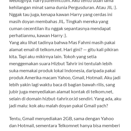
weblognya: harry.sufehmi.com. Aku tentu udah lama
kehilangan minat sama dunia Pergusduran. Atau JIL :).
Nggak tau juga, kenapa kawan Harry yang cerdas ini
masih doyan membahas JIL. Tingkah mereka yang
cuman cecentilan itu nggak sepantasnya mendapat
perhatianmu, kawan Harry :).
Yang aku lihat tadinya bahwa Mas Fahmi masih pakai
alamat email di telkom.net. Hari gini? — gitu kali pikiran
kita. Tapi aku mikirnya lain. Tokoh yang setia
menggemakan suara Hizbut Tahrir ini tentulah lebih
suka memakai produk lokal Indonesia, daripada pakai
produk Amerika macam Yahoo, Gmail, Hotmail. Aku jadi
lebih yakin lagi waktu baca di bagian bawah rilis, sang
jubir juga menyediakan alamat kontak di telkom.net,
selain di domain hizbut-tahrir.or.id sendiri. Yang ada, aku
jadi malu: kok aku malah doyan pakai Gmail yach?
Tentu, Gmail menyediakan 2GB, sama dengan Yahoo
dan Hotmail, sementara Telkomnet hanya bisa memberi