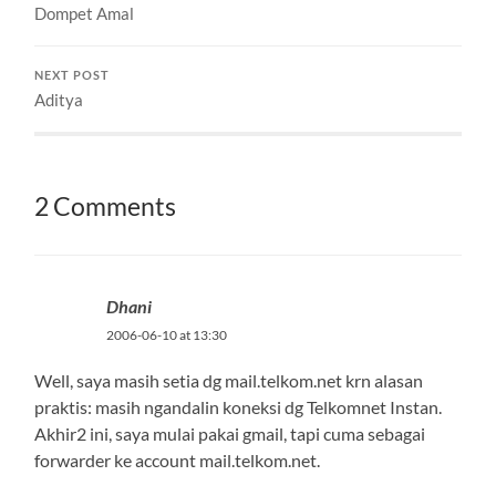
Dompet Amal
sebagai asisten di Lab…
NEXT POST
Aditya
2 Comments
Dhani
2006-06-10 at 13:30
Well, saya masih setia dg mail.telkom.net krn alasan
praktis: masih ngandalin koneksi dg Telkomnet Instan.
Akhir2 ini, saya mulai pakai gmail, tapi cuma sebagai
forwarder ke account mail.telkom.net.