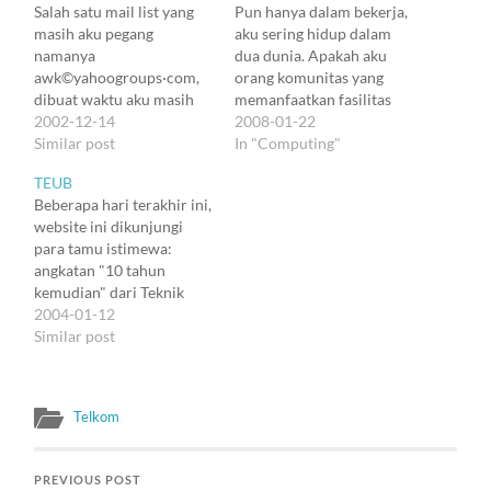
Salah satu mail list yang
Pun hanya dalam bekerja,
masih aku pegang
aku sering hidup dalam
namanya
dua dunia. Apakah aku
awk©yahoogroups·com,
orang komunitas yang
dibuat waktu aku masih
memanfaatkan fasilitas
jadi Awk evangelist di
2002-12-14
Telkom, atau orang
2008-01-22
kantor. Milis itu nggak jadi
Similar post
Telkom yang
In "Computing"
dipakai untuk diskusi soal
memanfaatkan hubungan
TEUB
Awk, soalnya di luar
dengan komunitas? Aku
Beberapa hari terakhir ini,
kantor, peminat Awk
selalu menganggap bukan
website ini dikunjungi
sangat sedikit. Siapa coba,
dua2nya. Telkom bukan
para tamu istimewa:
di zaman pasca Perl-
hal terpenting dalam
angkatan "10 tahun
Python-Ruby ini yang
hidupku. Dan komunitas
kemudian" dari Teknik
masih doyan Awk? Tapi,
itu jamak. Tapi seperti
Elektro Unibraw. Wuih,
2004-01-12
agak lama…
orang lainnya, kita tentu
iki 2004 rek -- taon 1994
Similar post
cenderung melakukan
aku wis lulus. Yang paling
sinergi…
banyak dari Lab
Elektronika. Kayaknya
Telkom
sebelum ngasih
kehidupan yang sekarang,
NSA lupa menghapus
PREVIOUS POST
data-data lama aku