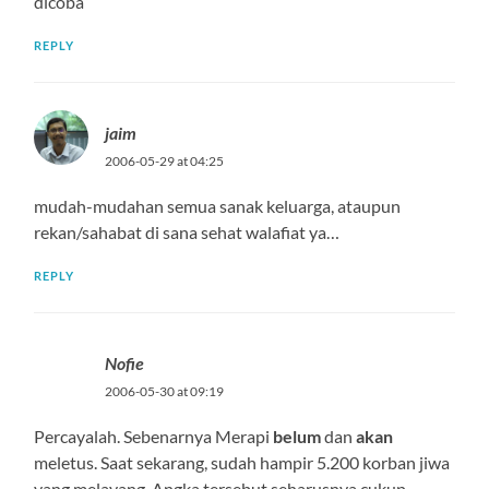
dicoba”
REPLY
jaim
2006-05-29 at 04:25
mudah-mudahan semua sanak keluarga, ataupun
rekan/sahabat di sana sehat walafiat ya…
REPLY
Nofie
2006-05-30 at 09:19
Percayalah. Sebenarnya Merapi
belum
dan
akan
meletus. Saat sekarang, sudah hampir 5.200 korban jiwa
yang melayang. Angka tersebut seharusnya cukup