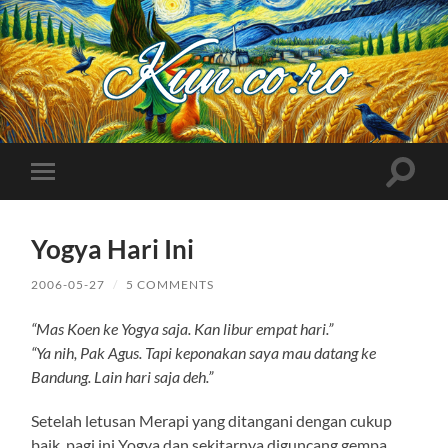
Kuncoro++
Toggle
Toggle
search
mobile
field
menu
Yogya Hari Ini
2006-05-27
/
5 COMMENTS
“Mas Koen ke Yogya saja. Kan libur empat hari.”
“Ya nih, Pak Agus. Tapi keponakan saya mau datang ke
Bandung. Lain hari saja deh.”
Setelah letusan Merapi yang ditangani dengan cukup
baik, pagi ini Yogya dan sekitarnya diguncang gempa