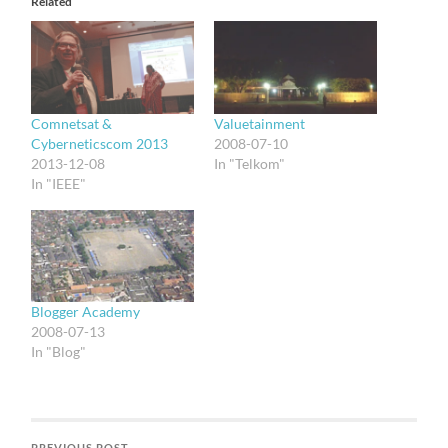
Related
Comnetsat &
Valuetainment
Cyberneticscom 2013
2008-07-10
2013-12-08
In "Telkom"
In "IEEE"
Blogger Academy
2008-07-13
In "Blog"