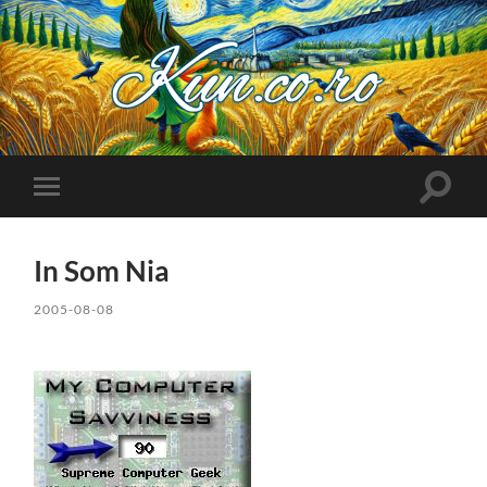
Kuncoro++
Toggle
Toggle
search
mobile
field
menu
In Som Nia
2005-08-08