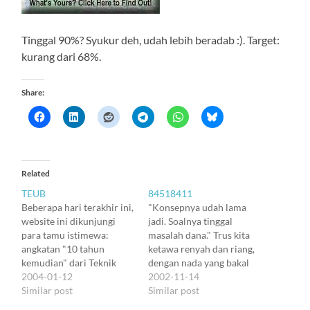
Tinggal 90%? Syukur deh, udah lebih beradab :). Target:
kurang dari 68%.
Share:
Related
TEUB
84518411
Beberapa hari terakhir ini,
"Konsepnya udah lama
website ini dikunjungi
jadi. Soalnya tinggal
para tamu istimewa:
masalah dana." Trus kita
angkatan "10 tahun
ketawa renyah dan riang,
kemudian" dari Teknik
dengan nada yang bakal
Elektro Unibraw. Wuih,
2004-01-12
bikin setiap orang
2002-11-14
iki 2004 rek -- taon 1994
Similar post
mengira kita lagi nggak
Similar post
aku wis lulus. Yang paling
puasa. Terlalu klasik.