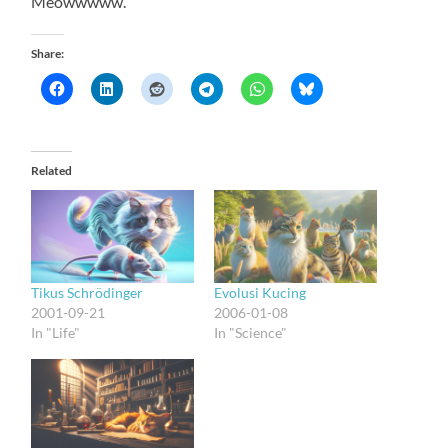
Meowwwww.
Share:
Related
Tikus Schrödinger
Evolusi Kucing
2001-09-21
2006-01-08
In "Life"
In "Science"