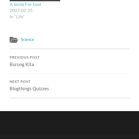
A Smile For God
2007-02-25
In "Life"
Science
PREVIOUS POST
Burung Kita
NEXT POST
Blogthings Quizzes