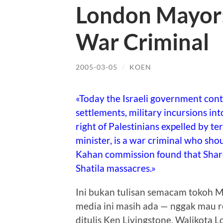
London Mayor: 
War Criminal
2005-03-05
/
KOEN
«Today the Israeli government conti
settlements, military incursions in
right of Palestinians expelled by ter
minister, is a war criminal who shoul
Kahan commission found that Sharo
Shatila massacres.»
Ini bukan tulisan semacam tokoh 
media ini masih ada — nggak mau re
ditulis Ken Livingstone, Walikota L