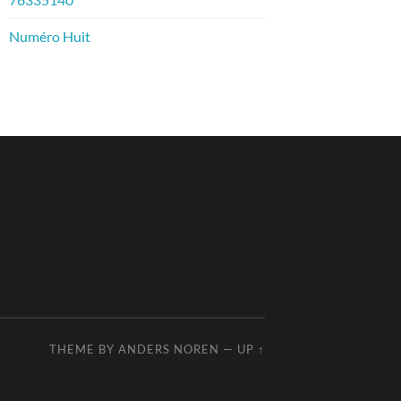
Numéro Huit
THEME BY
ANDERS NOREN
—
UP ↑