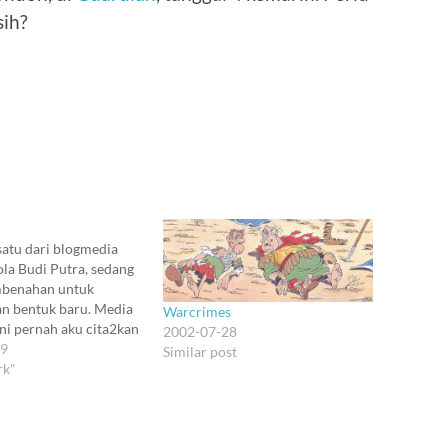
sih?
atu dari blogmedia
ola Budi Putra, sedang
benahan untuk
 bentuk baru. Media
Warcrimes
i pernah aku cita2kan
2002-07-28
kembangkan, di celah
19
Similar post
berbeda. Tetapi demi
rk"
eseimbangan hidup di
et (adakah?), aku harus
banyak pernik Internet