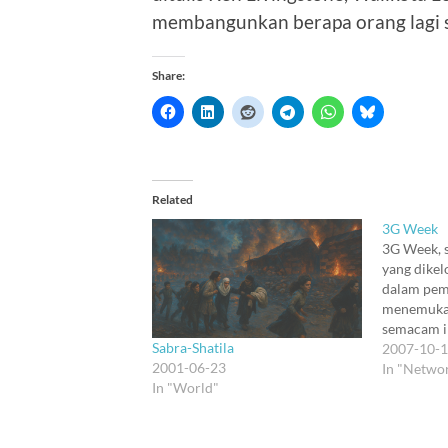
membangunkan berapa orang lagi 
Share:
Related
3G Week
3G Week, s
yang dikel
dalam pem
menemukan
semacam in
Sabra-Shatila
untuk aku 
2007-10-
2001-06-23
yang agak 
In "Netwo
In "World"
menjaga k
luar Intern
realistis: 