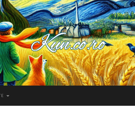
Kuncoro++
TE