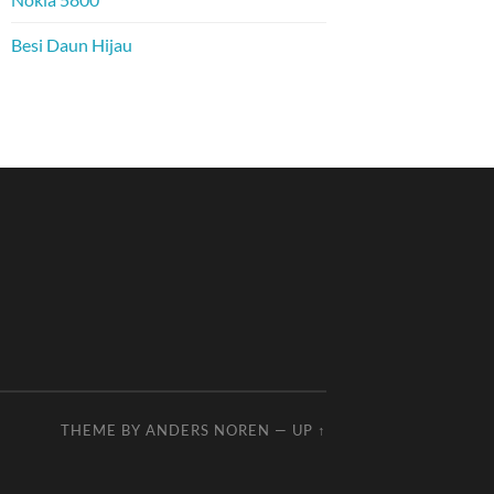
Besi Daun Hijau
THEME BY
ANDERS NOREN
—
UP ↑