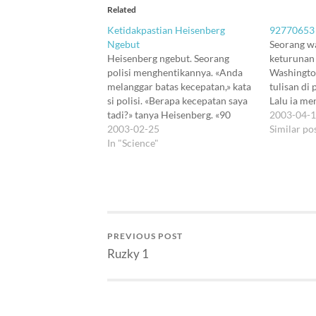
Related
Ketidakpastian Heisenberg
92770653
Ngebut
Seorang w
Heisenberg ngebut. Seorang
keturunan
polisi menghentikannya. «Anda
Washington
melanggar batas kecepatan,» kata
tulisan di
si polisi. «Berapa kecepatan saya
Lalu ia men
tadi?» tanya Heisenberg. «90
Civilian sl
2003-04-
km/jam,» kata si polisi. «Anda
2003-02-25
cheater! E
Similar po
yakin?» «Tentu, saya yakin sekali.»
In "Science"
Nepotist!
«Kalau demikian, Anda tidak
Shame!" be
dapat menuntut saya. Anda tidak
Tapi FBI ta
akan dapat menunjukkan di mana
segera digi
saya ngebut tadi.» Ini cerita fiktif
Dibiarkan 
sih.…
beberapa
PREVIOUS POST
Ruzky 1