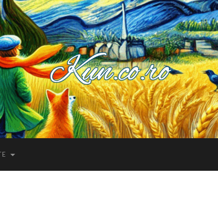
Kuncoro++
TE