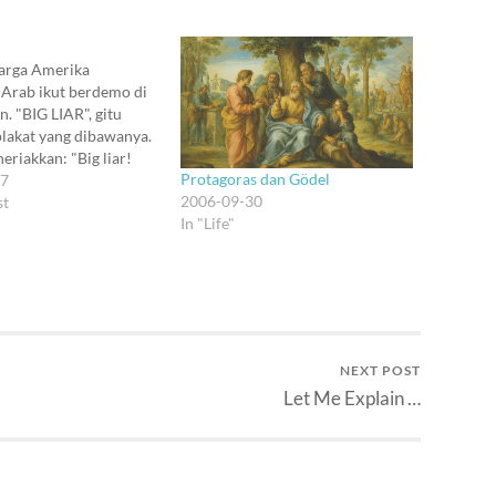
arga Amerika
 Arab ikut berdemo di
. "BIG LIAR", gitu
 plakat yang dibawanya.
eriakkan: "Big liar!
Protagoras dan Gödel
aughter! Election
17
2006-09-30
vil conspiracy!
st
In "Life"
 Shame! Shame!
gitu berulang-ulang.
k kalah sigap. Orang itu
ring ke kantor.
di ruang pengap
…
NEXT POST
Let Me Explain …