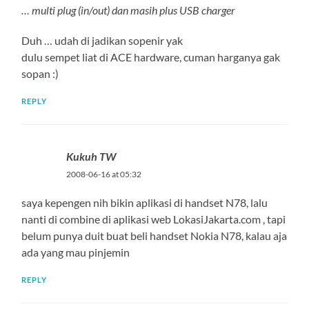
… multi plug (in/out) dan masih plus USB charger
Duh … udah di jadikan sopenir yak
dulu sempet liat di ACE hardware, cuman harganya gak
sopan :)
REPLY
Kukuh TW
2008-06-16 at 05:32
saya kepengen nih bikin aplikasi di handset N78, lalu
nanti di combine di aplikasi web LokasiJakarta.com , tapi
belum punya duit buat beli handset Nokia N78, kalau aja
ada yang mau pinjemin
REPLY