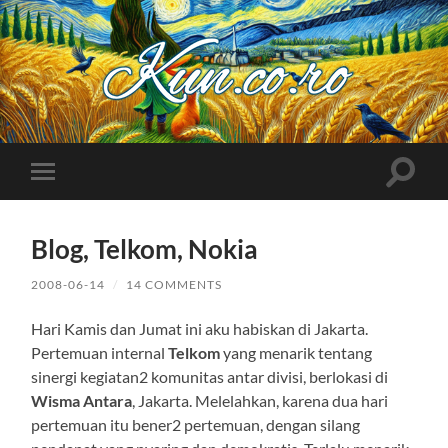
Kuncoro++
Toggle
Toggle
search
mobile
field
menu
Blog, Telkom, Nokia
2008-06-14
/
14 COMMENTS
Hari Kamis dan Jumat ini aku habiskan di Jakarta.
Pertemuan internal
Telkom
yang menarik tentang
sinergi kegiatan2 komunitas antar divisi, berlokasi di
Wisma Antara
, Jakarta. Melelahkan, karena dua hari
pertemuan itu bener2 pertemuan, dengan silang