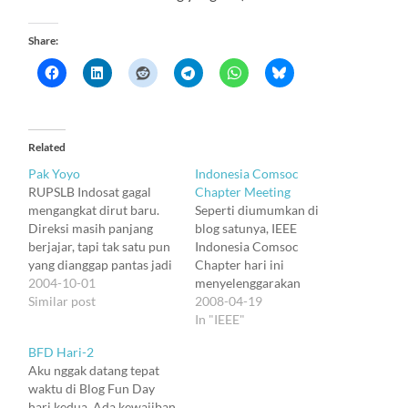
Share:
Related
Pak Yoyo
Indonesia Comsoc
RUPSLB Indosat gagal
Chapter Meeting
mengangkat dirut baru.
Seperti diumumkan di
Direksi masih panjang
blog satunya, IEEE
berjajar, tapi tak satu pun
Indonesia Comsoc
yang dianggap pantas jadi
Chapter hari ini
dirut. Sampai RUPS
2004-10-01
menyelenggarakan
mendatang, fungsi dirut
Similar post
pertemuan pertama tahun
2008-04-19
akan dipegang oleh Wakil
2008. Pertemuan ini
In "IEEE"
Dirut: Ng Eng Ho.
disiapkan dari jauh hari,
BFD Hari-2
Pemerintah, yang
saat Pak Ary (chapter's
Aku nggak datang tepat
memiliki saham 15%
chairman) menjajagi
waktu di Blog Fun Day
sebelumnya memilih Yoyo
kemungkinan sebuah
hari kedua. Ada kewajiban