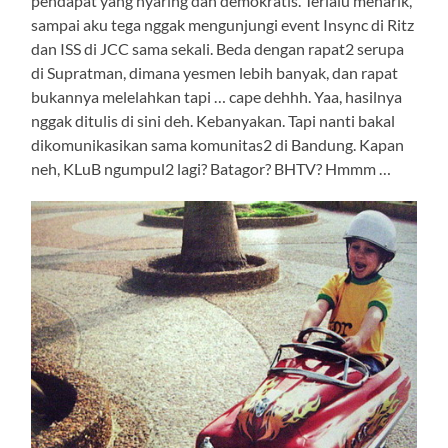
pendapat yang nyaring dan demokratis. Terlalu menarik,
sampai aku tega nggak mengunjungi event Insync di Ritz
dan ISS di JCC sama sekali. Beda dengan rapat2 serupa
di Supratman, dimana yesmen lebih banyak, dan rapat
bukannya melelahkan tapi … cape dehhh. Yaa, hasilnya
nggak ditulis di sini deh. Kebanyakan. Tapi nanti bakal
dikomunikasikan sama komunitas2 di Bandung. Kapan
neh, KLuB ngumpul2 lagi? Batagor? BHTV? Hmmm …