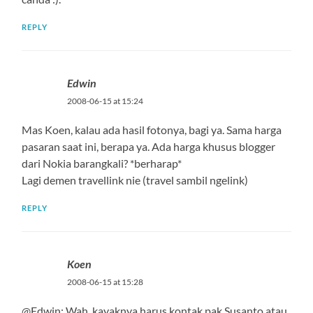
REPLY
Edwin
2008-06-15 at 15:24
Mas Koen, kalau ada hasil fotonya, bagi ya. Sama harga
pasaran saat ini, berapa ya. Ada harga khusus blogger
dari Nokia barangkali? *berharap*
Lagi demen travellink nie (travel sambil ngelink)
REPLY
Koen
2008-06-15 at 15:28
@Edwin: Wah, kayaknya harus kontak pak Susanto atau