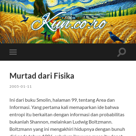
Kuncoro++
Toggle
Toggle
search
mobile
field
menu
Murtad dari Fisika
2005-01-11
Ini dari buku Smolin, halaman 99, tentang Area dan
Informasi. Yang pertama kali memaparkan ide bahwa
entropi itu berkaitan dengan informasi dan probabilitas
bukanlah Shannon, melainkan Ludwig Boltzmann.
Boltzmann yang ini mengakhiri hidupnya dengan bunuh