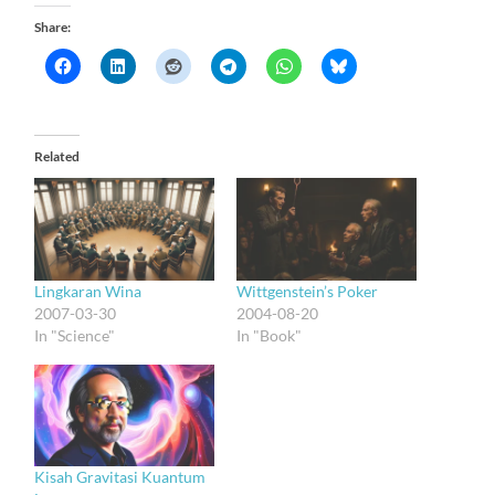
Share:
Related
Lingkaran Wina
Wittgenstein’s Poker
2007-03-30
2004-08-20
In "Science"
In "Book"
Kisah Gravitasi Kuantum