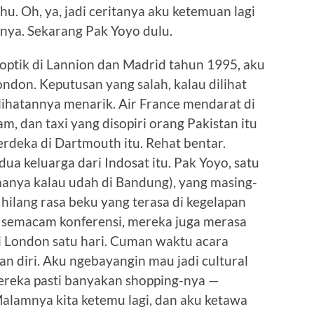
ahu. Oh, ya, jadi ceritanya aku ketemuan lagi
innya. Sekarang Pak Yoyo dulu.
i optik di Lannion dan Madrid tahun 1995, aku
don. Keputusan yang salah, kalau dilihat
lihatannya menarik. Air France mendarat di
, dan taxi yang disopiri orang Pakistan itu
deka di Dartmouth itu. Rehat bentar.
ua keluarga dari Indosat itu. Pak Yoyo, satu
amanya kalau udah di Bandung), yang masing-
hilang rasa beku yang terasa di kegelapan
k semacam konferensi, mereka juga merasa
di London satu hari. Cuman waktu acara
 diri. Aku ngebayangin mau jadi cultural
ereka pasti banyakan shopping-nya —
alamnya kita ketemu lagi, dan aku ketawa