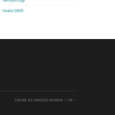
Nokia 5800
THEME BY
ANDERS NOREN
—
UP ↑