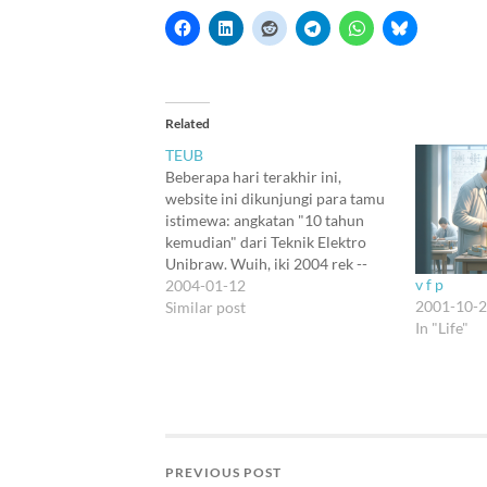
Related
TEUB
Beberapa hari terakhir ini,
website ini dikunjungi para tamu
istimewa: angkatan "10 tahun
kemudian" dari Teknik Elektro
Unibraw. Wuih, iki 2004 rek --
v f p
taon 1994 aku wis lulus. Yang
2004-01-12
2001-10-
paling banyak dari Lab
Similar post
In "Life"
Elektronika. Kayaknya sebelum
ngasih kehidupan yang sekarang,
NSA lupa menghapus data-data
lama aku sebagai asisten di Lab…
PREVIOUS POST