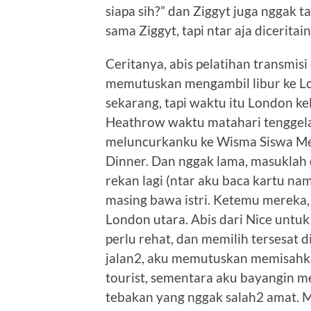
siapa sih?” dan Ziggyt juga nggak t
sama Ziggyt, tapi ntar aja dicerita
Ceritanya, abis pelatihan transmis
memutuskan mengambil libur ke Lon
sekarang, tapi waktu itu London ke
Heathrow waktu matahari tenggelam
meluncurkanku ke Wisma Siswa Mer
Dinner. Dan nggak lama, masuklah d
rekan lagi (ntar aku baca kartu n
masing bawa istri. Ketemu mereka, 
London utara. Abis dari Nice untu
perlu rehat, dan memilih tersesat 
jalan2, aku memutuskan memisahkan
tourist, sementara aku bayangin m
tebakan yang nggak salah2 amat. M