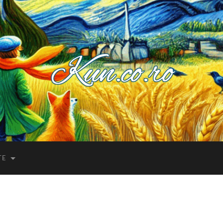
Kuncoro++
TE