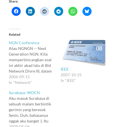
Share:
Related
NGN Conference
Atau NGNGN -- Next
Generation NGN. Kita
memperbincangkan soal
ini akhir abad lalu di Bid
IEEE
Network Divre III, dalam
2007-10-25
bentuk protocol bernama
2006-09-15
In "IEEE"
Megaco. Dan kemudian
In "Network"
nama yang agak fancy di
Surabaya: WOCN
awal abad ini: Softswitch.
Aku masuk Surabaya di
Akhirnya mereka
sebuah malam berbintik
menemukan bentuk
gerimis yang beresok
bernama NGN, dan diulas
Senin. Duh, bahasanya
secara teknis di jurnal-
nggak aku banget :). Itu
jurnal IEEE, dan sempat
malam menginap di Hotel
2008-05-06