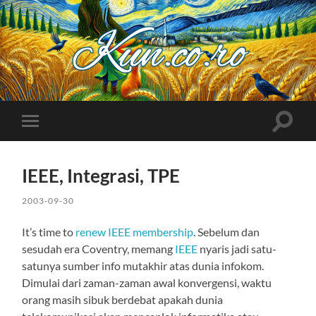
Kuncoro++
Toggle
Toggle
search
mobile
field
menu
IEEE, Integrasi, TPE
2003-09-30
It’s time to
renew IEEE membership
. Sebelum dan
sesudah era Coventry, memang
IEEE
nyaris jadi satu-
satunya sumber info mutakhir atas dunia infokom.
Dimulai dari zaman-zaman awal konvergensi, waktu
orang masih sibuk berdebat apakah dunia