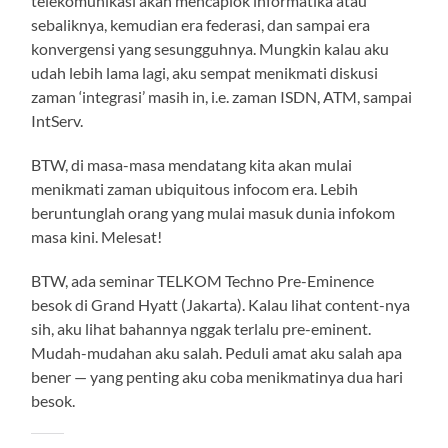
telekomunikasi akan mencaplok informatika atau
sebaliknya, kemudian era federasi, dan sampai era
konvergensi yang sesungguhnya. Mungkin kalau aku
udah lebih lama lagi, aku sempat menikmati diskusi
zaman ‘integrasi’ masih in, i.e. zaman ISDN, ATM, sampai
IntServ.
BTW, di masa-masa mendatang kita akan mulai
menikmati zaman ubiquitous infocom era. Lebih
beruntunglah orang yang mulai masuk dunia infokom
masa kini. Melesat!
BTW, ada seminar TELKOM Techno Pre-Eminence
besok di Grand Hyatt (Jakarta). Kalau lihat content-nya
sih, aku lihat bahannya nggak terlalu pre-eminent.
Mudah-mudahan aku salah. Peduli amat aku salah apa
bener — yang penting aku coba menikmatinya dua hari
besok.